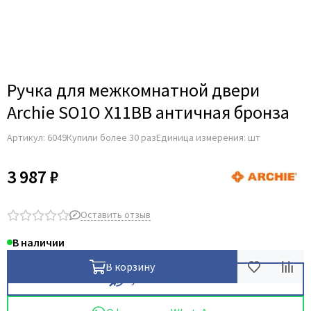
Для строительных дверей
Итальянская
СКУД на дверь
Ручка для межкомнатной двери
Archie SO1O X11BB античная бронза
Артикул:
6049
Купили более 30 раз
Единица измерения: шт
3 987 ₽
Оставить отзыв
В наличии
В корзину
Купить в 1 клик