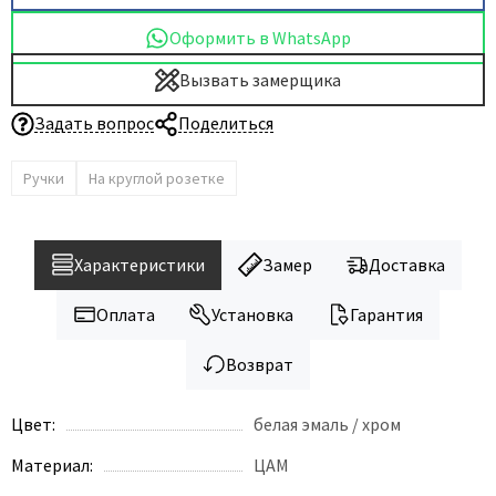
Dircode
Оформить в WhatsApp
Eclisse
Вызвать замерщика
El Porta
Задать вопрос
Поделиться
Fantom
Fimet
Ручки
На круглой розетке
Fratelli Cattini
Fuaro
GlassTur
Характеристики
Замер
Доставка
Griffwerk
Оплата
Установка
Гарантия
Hausdoors
HSU
Возврат
Kapelli
Цвет:
белая эмаль / хром
Krona Koblenz
Komfort Doors
Материал:
ЦАМ