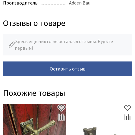
Legend
Производитель:
Adden Bau
LiGa
Line Doors
Отзывы о товаре
Lockstyle
Luxor
Здесь еще никто не оставлял отзывы. Будьте
Miksal
первым!
Milyana
Morelli
Оставить отзыв
Ofram
Optima Porte
Похожие товары
Oro - Oro
Philips
Porta Di Parma
Porte Vista
Portika