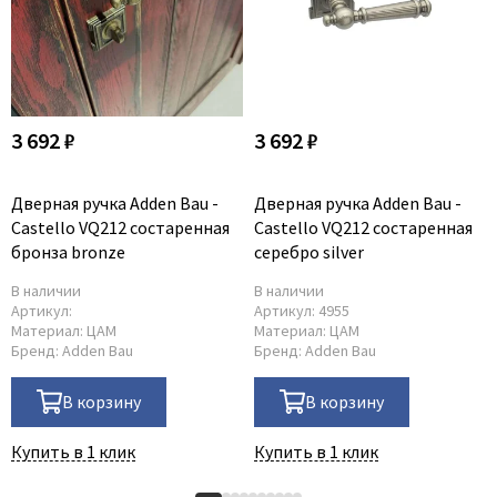
Poseidon
Profil Doors
Profilo Porte
Protector
Regidoors
3 692 ₽
3 692 ₽
STR
Дверная ручка Adden Bau -
Дверная ручка Adden Bau -
Torex
Castello VQ212 состаренная
Castello VQ212 состаренная
Tupai
бронза bronze
серебро silver
Uberture
В наличии
В наличии
Valcomp
Артикул:
Артикул:
4955
Материал:
ЦАМ
Материал:
ЦАМ
Venezia Unique
Бренд:
Adden Bau
Бренд:
Adden Bau
Verum
В корзину
В корзину
Viporte
Zadoor
Купить в 1 клик
Купить в 1 клик