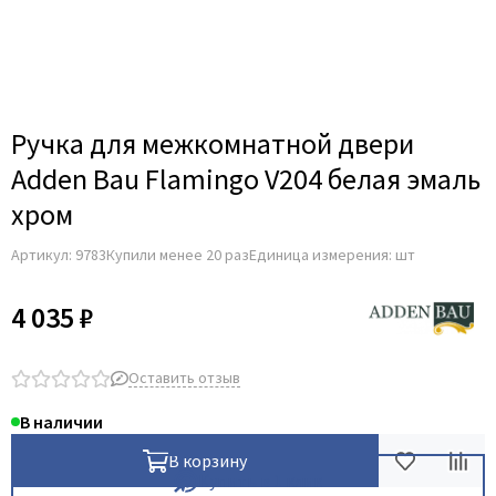
Adden Bau
AGB
Albero
Aldeghi Luigi
Ручка для межкомнатной двери
Alvero
Adden Bau Flamingo V204 белая эмаль
Archie
хром
Armadillo
Артикул:
9783
Купили менее 20 раз
Единица измерения: шт
Aurum Doors
Belwooddoors
4 035 ₽
Bravo
Brandoors
Оставить отзыв
Bussare
В наличии
Comaglio
В корзину
Comit
Купить в 1 клик
Covali