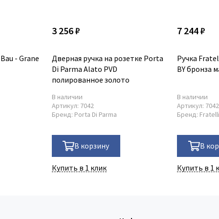
3 256 ₽
7 244 ₽
Bau - Grane
Дверная ручка на розетке Porta
Ручка Fratel
Di Parma Alato PVD
BY бронза 
полированное золото
В наличии
В наличии
Артикул:
7042
Артикул:
704
Бренд:
Porta Di Parma
Бренд:
Fratell
В корзину
В ко
Купить в 1 клик
Купить в 1 