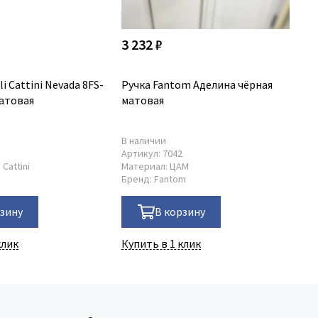
3 232 ₽
7 
li Cattini Nevada 8FS-
Ручка Fantom Аделина чёрная
Ру
матовая
матовая
ме
ма
В наличии
В 
2
Артикул:
7042
Ар
i Cattini
Материал:
ЦАМ
Ма
Бренд:
Fantom
Бр
рзину
В корзину
клик
Купить в 1 клик
Ку