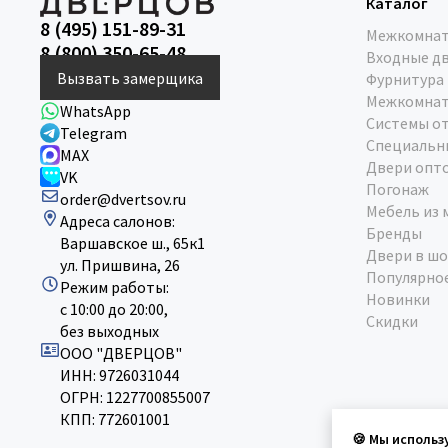
Каталог
8 (495) 151-89-31
Межкомнат
8 (800) 350-65-48
Входные д
Вызвать замерщика
Фурнитура
Межкомнат
WhatsApp
Системы о
Telegram
Специальн
MAX
Двери опт
VK
Погонаж
order@dvertsov.ru
Мебель из 
Адреса салонов:
Бренды
Варшавское ш., 65к1
Двери в шо
ул. Пришвина, 26
Популярно
Режим работы:
Новинки
с 10:00 до 20:00,
Скидки
без выходных
ООО "ДВЕРЦОВ"
ИНН: 9726031044
ОГРН: 1227700855007
КПП: 772601001
🍪 Мы использ