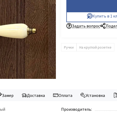
Купить в 1 к
Задать вопрос
Подел
Ручки
На круглой розетке
Замер
Доставка
Оплата
Установка
ный
Производитель: