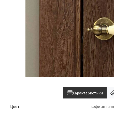
Характеристики
Цвет:
кофе антич