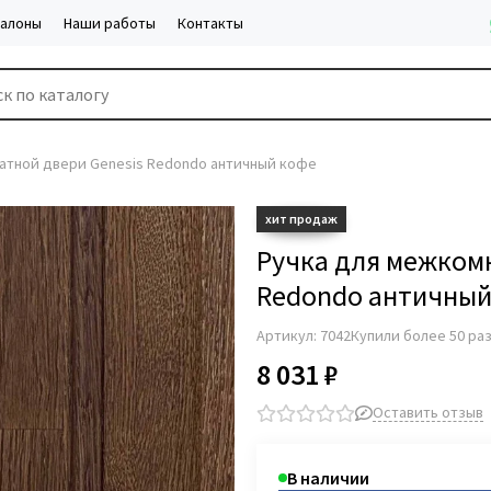
салоны
Наши работы
Контакты
атной двери Genesis Redondo античный кофе
Ручка для межком
Redondo античный
Артикул:
7042
Купили более 50 ра
8 031 ₽
Оставить отзыв
В наличии