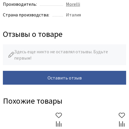
Legend
Производитель:
Morelli
LiGa
Страна производства:
Италия
Line Doors
Lockstyle
Отзывы о товаре
Luxor
Miksal
Здесь еще никто не оставлял отзывы. Будьте
Milyana
первым!
Morelli
Ofram
Оставить отзыв
Optima Porte
Oro - Oro
Philips
Похожие товары
Porta Di Parma
Porte Vista
Portika