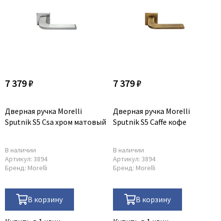
Poseidon
Profil Doors
Profilo Porte
Protector
Regidoors
STR
7 379 ₽
7 379 ₽
Torex
Tupai
Дверная ручка Morelli
Дверная ручка Morelli
Uberture
Sputnik S5 Csa хром матовый
Sputnik S5 Caffe кофе
Valcomp
Venezia Unique
В наличии
В наличии
Артикул:
3894
Артикул:
3894
Verum
Бренд:
Morelli
Бренд:
Morelli
Viporte
Zadoor
В корзину
В корзину