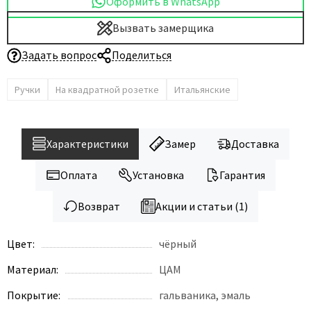
Оформить в WhatsApp
Dircode
Вызвать замерщика
Eclisse
Задать вопрос
Поделиться
El Porta
Fantom
Ручки
На квадратной розетке
Итальянские
Fimet
Fratelli Cattini
Характеристики
Замер
Доставка
Fuaro
GlassTur
Оплата
Установка
Гарантия
Griffwerk
Возврат
Акции и статьи (1)
Hausdoors
HSU
Цвет:
чёрный
Kapelli
Материал:
ЦАМ
Krona Koblenz
Komfort Doors
Покрытие:
гальваника, эмаль