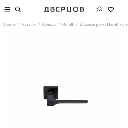
Бренды
Все товары
Главная
Каталог
Бренды
Morelli
Дверная ручка Morelli Fior
АКМА
АСД
Владимирские двери
Дверцов
Дворецкий
Мариам
ОКА
Покрова
Сити Дорс
Текона
Ульяновские
Шейл Дорс