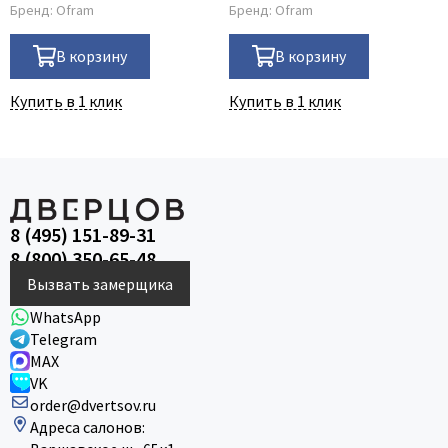
Бренд:
Ofram
Бренд:
Ofram
В корзину
В корзину
Купить в 1 клик
Купить в 1 клик
8 (495) 151-89-31
8 (800) 350-65-48
Вызвать замерщика
WhatsApp
Telegram
MAX
VK
order@dvertsov.ru
Адреса салонов: