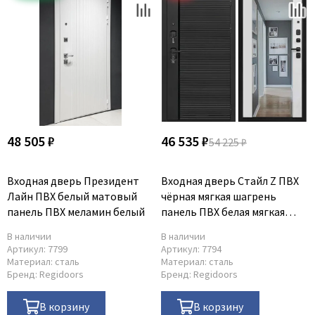
48 505 ₽
46 535 ₽
54 225 ₽
Входная дверь Президент
Входная дверь Стайл Z ПВХ
Лайн ПВХ белый матовый
чёрная мягкая шагрень
панель ПВХ меламин белый
панель ПВХ белая мягкая
шагрень с зеркалом Z
В наличии
В наличии
Артикул:
7799
Артикул:
7794
Материал:
сталь
Материал:
сталь
Бренд:
Regidoors
Бренд:
Regidoors
В корзину
В корзину