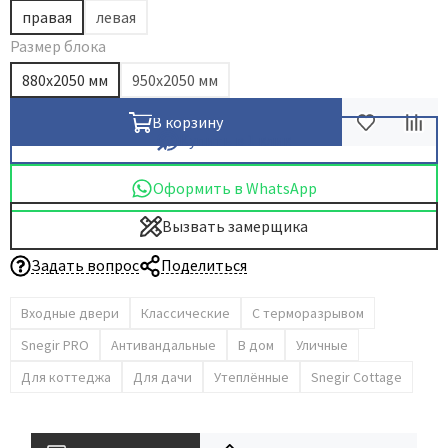
правая
левая
Размер блока
880х2050 мм
950х2050 мм
В корзину
Купить в 1 клик
Оформить в WhatsApp
Вызвать замерщика
Задать вопрос
Поделиться
Входные двери
Классические
С терморазрывом
Snegir PRO
Антивандальные
В дом
Уличные
Для коттеджа
Для дачи
Утеплённые
Snegir Cottage