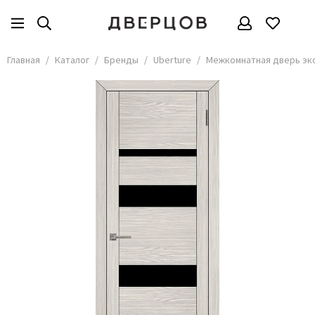
Бренды
Все товары
Главная
Каталог
Бренды
Uberture
Межкомнатная дверь эко
АКМА
АСД
Владимирские двери
Дверцов
Дворецкий
Мариам
ОКА
Покрова
Сити Дорс
Текона
Ульяновские
Шейл Дорс