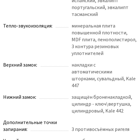
испанский, эвкалипт
португальский, эвкалипт
тасманский
Тепло-звукоизоляция:
минеральная плита
повышенной плотности,
MDF плита, пенополистирол,
3 контура резиновых
уплотнителей
Верхний замок:
накладки с
автоматическими
шторками, сувальдный, Kale
447
Нижний замок:
защищён броненакладкой,
цилиндр - ключ\вертушка,
цилиндровый, Kale 442
Дополнительные точки
запирания:
3 противосъёмных ригеля