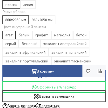
правая
левая
Размер блока
860x2050 мм
960х2050 мм
Цвет внутренней панели
агат
белый
графит
магнолия
бетон
серый
бежевый
эвкалипт австралийский
эвкалипт африканский
эвкалипт испанский
эвкалипт португальский
эвкалипт тасманский
В корзину
Купить в 1 клик
Оформить в WhatsApp
Вызвать замерщика
Задать вопрос
Поделиться