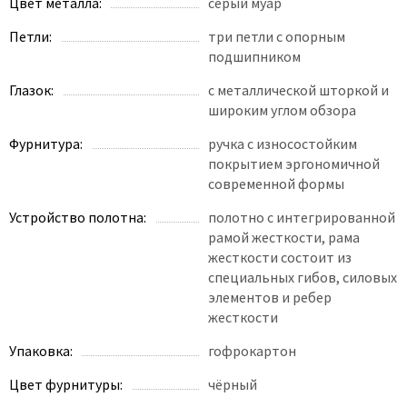
Цвет металла:
серый муар
Петли:
три петли с опорным
подшипником
Глазок:
с металлической шторкой и
широким углом обзора
Фурнитура:
ручка с износостойким
покрытием эргономичной
современной формы
Устройство полотна:
полотно с интегрированной
рамой жесткости, рама
жесткости состоит из
специальных гибов, силовых
элементов и ребер
жесткости
Упаковка:
гофрокартон
Цвет фурнитуры:
чёрный