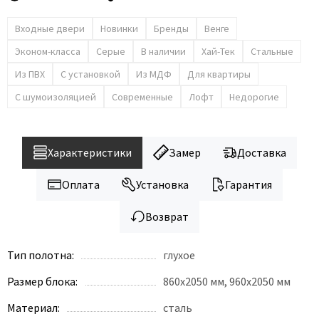
Входные двери
Новинки
Бренды
Венге
Эконом-класса
Серые
В наличии
Хай-Тек
Стальные
Из ПВХ
С установкой
Из МДФ
Для квартиры
С шумоизоляцией
Современные
Лофт
Недорогие
Характеристики
Замер
Доставка
Оплата
Установка
Гарантия
Возврат
Тип полотна:
глухое
Размер блока:
860x2050 мм, 960х2050 мм
Материал:
сталь