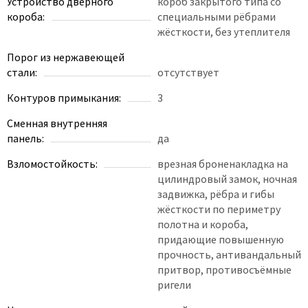
Устройство дверного
короб закрытого типа со
короба:
специальными рёбрами
жёсткости, без утеплителя
Порог из нержавеющей
стали:
отсутствует
Контуров примыкания:
3
Сменная внутренняя
панель:
да
Взломостойкость:
врезная броненакладка на
цилиндровый замок, ночная
задвижка, рёбра и гибы
жёсткости по периметру
полотна и короба,
придающие повышенную
прочность, антивандальный
притвор, противосъёмные
ригели