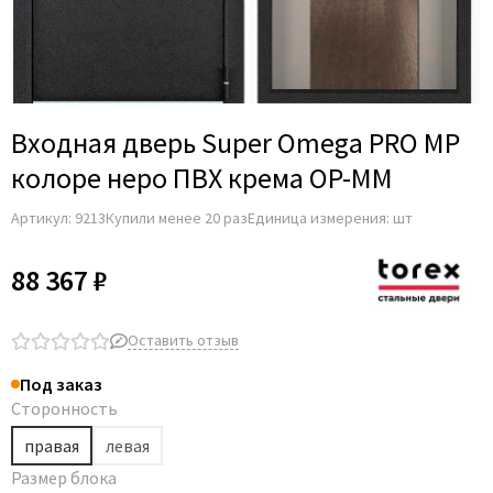
Входная дверь Super Omega PRO MP
колоре неро ПВХ крема OP-MM
Артикул:
9213
Купили менее 20 раз
Единица измерения: шт
88 367 ₽
Оставить отзыв
Под заказ
Сторонность
правая
левая
Размер блока