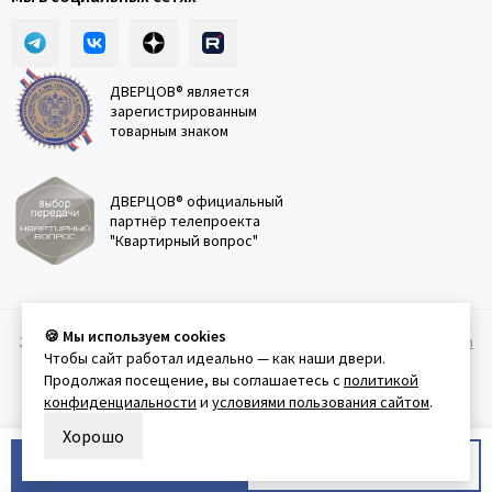
ДВЕРЦОВ® является
зарегистрированным
товарным знаком
ДВЕРЦОВ® официальный
партнёр телепроекта
"Квартирный вопрос"
🍪 Мы используем cookies
2011-2026 © Дверцов.
Карта сайта
Публичная оферта
Политика
Чтобы сайт работал идеально — как наши двери.
конфеденциальности
Условия использования сайта
Продолжая посещение, вы соглашаетесь с
политикой
конфиденциальности
и
условиями пользования сайтом
.
Хорошо
В корзину
Купить в 1 клик