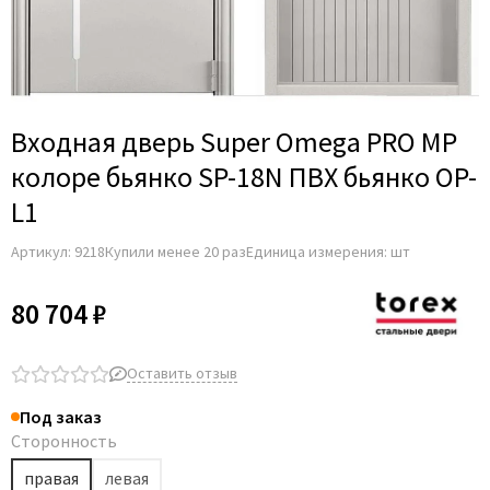
Входная дверь Super Omega PRO MP
колоре бьянко SP-18N ПВХ бьянко OP-
L1
Артикул:
9218
Купили менее 20 раз
Единица измерения: шт
80 704 ₽
Оставить отзыв
Под заказ
Сторонность
правая
левая