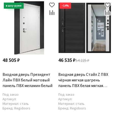
−14%
48 505 ₽
46 535 ₽
54 225 ₽
Входная дверь Президент
Входная дверь Стайл Z ПВХ
Лайн ПВХ белый матовый
чёрная мягкая шагрень
панель ПВХ меламин белый
панель ПВХ белая мягкая
шагрень с зеркалом Z
Под заказ
Под заказ
Артикул:
Артикул:
Материал:
сталь
Материал:
сталь
Бренд:
Regidoors
Бренд:
Regidoors