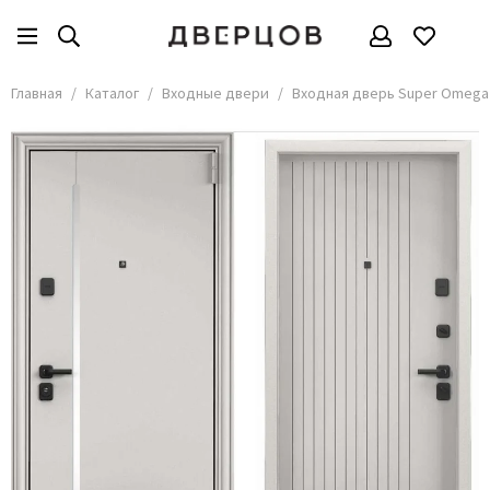
Входные двери
Все товары
Главная
Каталог
Входные двери
Входная дверь Super Omega 
По материалу
По назначению
По цвету
По конструкции
По стоимости
По стилю
Часто ищут