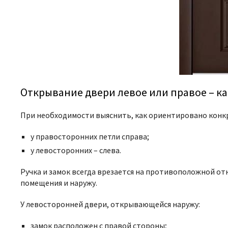
Открывание двери левое или правое – к
При необходимости выяснить, как ориентировано конкр
у правосторонних петли справа;
у левосторонних – слева.
Ручка и замок всегда врезается на противоположной от
помещения и наружу.
У левосторонней двери, открывающейся наружу:
замок расположен с правой стороны;