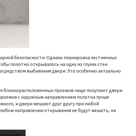
жарной безопасности. Однако планировка лестничных
тобы полотно открывалось на одну из глухих стен
посредством выбивания двери. Это особенно актуально
двух близкорасположенных проемов чаще покупают двери
х проемов с наружным направлением полотна лучше
много, и двери мешают друг другу при любой
 любом направлении открывания не будут мешать, ни