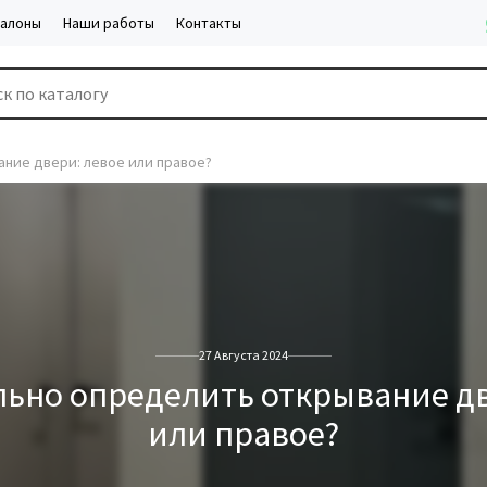
салоны
Наши работы
Контакты
ание двери: левое или правое?
27 Августа 2024
льно определить открывание дв
или правое?