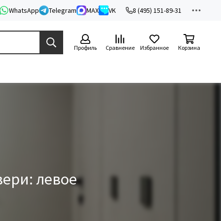
WhatsApp
Telegram
MAX
VK
8 (495) 151-89-31
Профиль
Сравнение
Избранное
Корзина
ери: левое