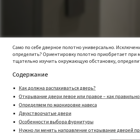
Само по себе дверное полотно универсально. Исключение
определить? Ориентировку полотно приобретает при мон
тщательно изучить окружающую обстановку, определит
Содержание
Как должна распахиваться дверь?
Открывание двери левое или правое – как правильно
Определяем по маркировке навеса
Двухстворчатые двери
Особенности выбора фурнитуры
Нужно ли менять направление открывание дверей пр