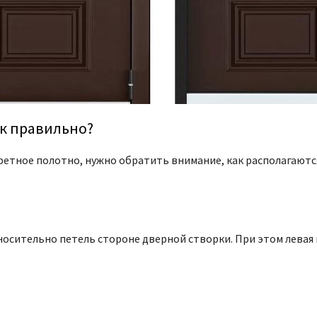
ак правильно?
етное полотно, нужно обратить внимание, как располагаются
носительно петель стороне дверной створки. При этом левая