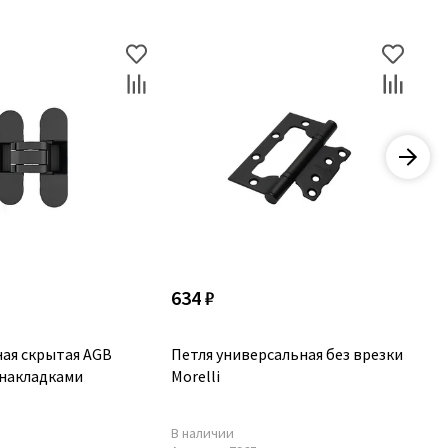
634 ₽
58
ная скрытая AGB
Петля универсальная без врезки
Пе
с накладками
Morelli
бе
по
В наличии
По