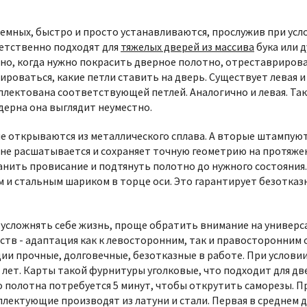
ъемных, быстро и просто устанавливаются, прослужив при усло
етственно подходят для
тяжелых дверей из массива
бука или д
обно, когда нужно покрасить дверное полотно, отреставриров
роваться, какие петли ставить на дверь. Существует левая и
мплектована соответствующей петлей. Аналогично и левая. Т
одерна она выглядит неуместно.
ые открываются из металлического сплава. А вторые штампую
 не расшатывается и сохраняет точную геометрию на протяжен
ранить провисание и подтянуть полотно до нужного состояни
и стальным шариком в торце оси. Это гарантирует безотказн
 усложнять себе жизнь, проще обратить внимание на универс
ществ - адаптация как к левосторонним, так и правосторонни
ции прочные, долговечные, безотказные в работе. При условии
 лет. Карты такой фурнитуры уголковые, что подходит для дв
 полотна потребуется 5 минут, чтобы открутить саморезы. П
ектующие производят из латуни и стали. Первая в среднем до