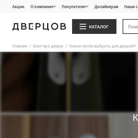
Акции
О компании
Покупателю
Дизайнерам
Наши 
КАТАЛОГ
Главная
Блог про двери
Какие петли выбрать для дверей?
К