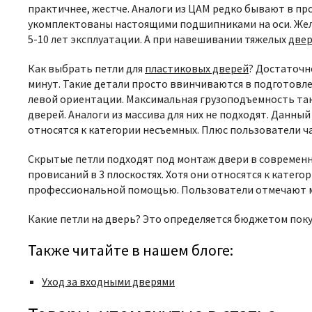
практичнее, жестче. Аналоги из ЦАМ редко бывают в п
укомплектованы настоящими подшипниками на оси. Жела
5-10 лет эксплуатации. А при навешивании тяжелых
двер
Как выбрать петли для
пластиковых дверей
? Достаточн
минут. Такие детали просто ввинчиваются в подготовле
левой ориентации. Максимальная грузоподъемность так
дверей. Аналоги из массива для них не подходят. Данны
относятся к категории несъемных. Плюс пользователи 
Скрытые петли подходят под монтаж двери в современно
провисаний в 3 плоскостях. Хотя они относятся к катег
профессиональной помощью. Пользователи отмечают ма
Какие петли на дверь?
Это определяется бюджетом поку
Также читайте в нашем блоге:
Уход за входными дверями