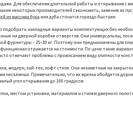
родаже. Для обеспечения длительной работы и открывания с
ние некоторых производителей сэкономить, заменив их пуст
ей из массива бука
или дуба сточатся гораздо быстрее.
о подобрать накладные варианты комплектующих без необход
нные на дверной коробке отверстия. Они универсальны, поско
ой фурнитуры – 25-30 кг. Поэтому они предназначены для п
й функционал отражается на стоимости. По цене такие вариан
часто отмечают проблемы с провисанием виду хлипкости конс
м, модерн, хай-тек, лофт стиле. Они незаметные на закрыто
ории несъёмных. Примечательно, что их врезка обойдется доро
лый угол открывания до 160 градусов.
пки, местом установки, материалом и стилем дверного полот