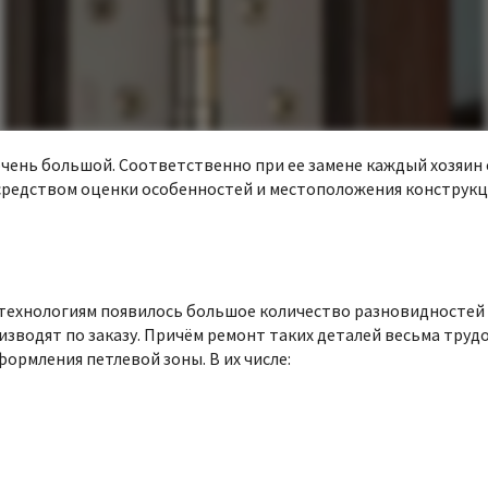
чень большой. Соответственно при ее замене каждый хозяин 
редством оценки особенностей и местоположения конструкци
технологиям появилось большое количество разновидностей
изводят по заказу. Причём ремонт таких деталей весьма тру
ормления петлевой зоны. В их числе: