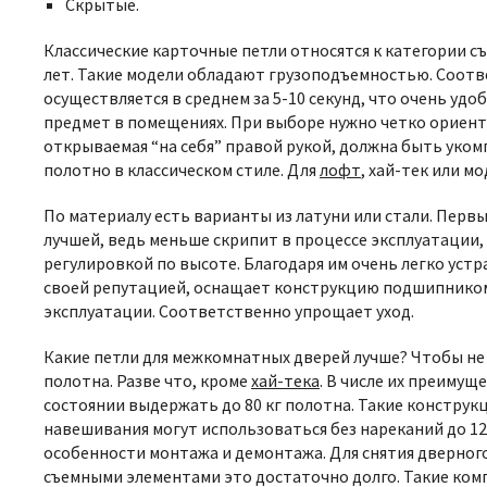
Скрытые.
Классические карточные петли относятся к категории с
лет. Такие модели обладают грузоподъемностью. Соотв
осуществляется в среднем за 5-10 секунд, что очень уд
предмет в помещениях. При выборе нужно четко ориенти
открываемая “на себя” правой рукой, должна быть уко
полотно в классическом стиле. Для
лофт
, хай-тек или м
По материалу есть варианты из латуни или стали. Перв
лучшей, ведь меньше скрипит в процессе эксплуатации,
регулировкой по высоте. Благодаря им очень легко уст
своей репутацией, оснащает конструкцию подшипником 
эксплуатации. Соответственно упрощает уход.
Какие петли для межкомнатных дверей лучше?
Чтобы не
полотна. Разве что, кроме
хай-тека
. В числе их преиму
состоянии выдержать до 80 кг полотна. Такие конструк
навешивания могут использоваться без нареканий до 12
особенности монтажа и демонтажа. Для снятия дверного
съемными элементами это достаточно долго. Такие компл