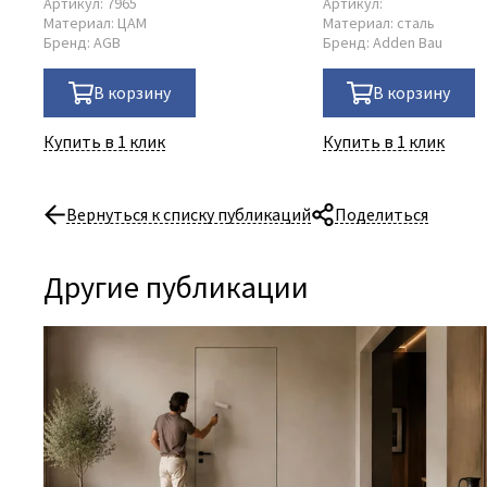
Артикул:
7965
Артикул:
Материал:
ЦАМ
Материал:
сталь
Бренд:
AGB
Бренд:
Adden Bau
В корзину
В корзину
Купить в 1 клик
Купить в 1 клик
Вернуться к списку публикаций
Поделиться
Другие публикации
06 Августа 2026