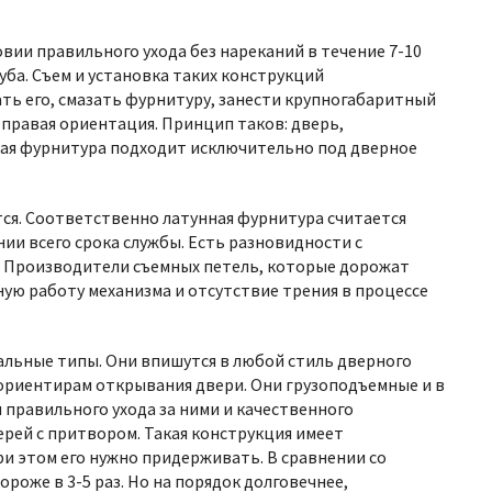
вии правильного ухода без нареканий в течение 7-10
уба. Съем и установка таких конструкций
ать его, смазать фурнитуру, занести крупногабаритный
 правая ориентация. Принцип таков: дверь,
акая фурнитура подходит исключительно под дверное
тся. Соответственно латунная фурнитура считается
ии всего срока службы. Есть разновидности с
я. Производители съемных петель, которые дорожат
ую работу механизма и отсутствие трения в процессе
альные типы. Они впишутся в любой стиль дверного
м ориентирам открывания двери. Они грузоподъемные и в
 правильного ухода за ними и качественного
ерей с притвором. Такая конструкция имеет
ри этом его нужно придерживать. В сравнении со
роже в 3-5 раз. Но на порядок долговечнее,