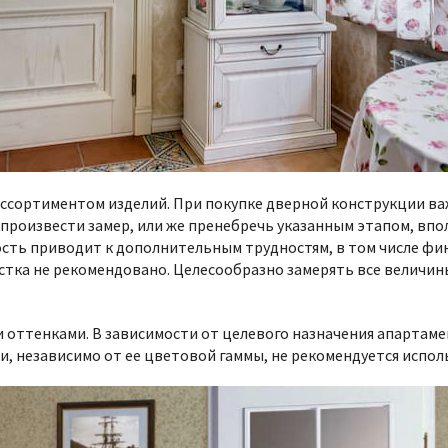
ссортиментом изделий. При покупке дверной конструкции ва
произвести замер, или же пренебречь указанным этапом, вп
сть приводит к дополнительным трудностям, в том числе фин
астка не рекомендовано. Целесообразно замерять все величи
оттенками. В зависимости от целевого назначения апартаме
, независимо от ее цветовой гаммы, не рекомендуется испол