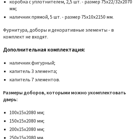
Poseidon
коробка с уплотнителем, 2,5 шт. - размер 75x22/32x2070
мм;
Profil Doors
наличник прямой, 5 шт. - размер 75x10x2150 мм.
Profilo Porte
Protector
Фурнитура, доборы и декоративные элементы - в
комплект не входят.
Regidoors
STR
Дополнительная комплектация:
Torex
наличник фигурный;
Tupai
капитель 3 элемента;
Uberture
капитель 7 элементов.
Valcomp
Размеры доборов, которыми можно укомплектовать
Venezia Unique
дверь:
Verum
100х15х2080 мм;
Viporte
150х15х2080 мм;
Zadoor
200х15х2080 мм;
250х15х2080 мм.