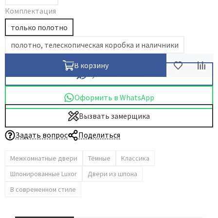
Комплектация
Dircode
только полотно
Eclisse
El Porta
полотно, телескопическая коробка и наличники
Fantom
В корзину
Fimet
Купить в 1 клик
Fratelli Cattini
Оформить в WhatsApp
Fuaro
Вызвать замерщика
GlassTur
Griffwerk
Задать вопрос
Поделиться
Hausdoors
Межкомнатные двери
Тёмные
Классика
HSU
Шпонированные Luxor
Двери из шпона
Kapelli
Krona Koblenz
В современном стиле
Komfort Doors