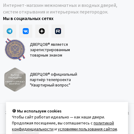
Интернет-магазин межкомнатных и входных дверей,
систем открывания и интерьерных перегородок.
Мы в социальных сетях
ДВЕРЦОВ® является
зарегистрированным
товарным знаком
ДВЕРЦОВ® официальный
партнёр телепроекта
"Квартирный вопрос"
🍪 Мы используем cookies
2011-2026 © Дверцов.
Карта сайта
Публичная оферта
Политика
Чтобы сайт работал идеально — как наши двери.
конфеденциальности
Условия использования сайта
Продолжая посещение, вы соглашаетесь с
политикой
конфиденциальности
и
условиями пользования сайтом
.