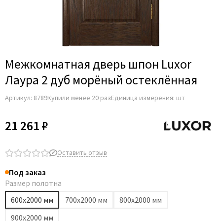
Adden Bau
AGB
Albero
Aldeghi Luigi
Межкомнатная дверь шпон Luxor
Alvero
Лаура 2 дуб морёный остеклённая
Archie
Артикул:
8789
Купили менее 20 раз
Единица измерения: шт
Armadillo
Aurum Doors
21 261 ₽
Belwooddoors
Bravo
Оставить отзыв
Brandoors
Под заказ
Bussare
Размер полотна
Comaglio
600х2000 мм
700х2000 мм
800х2000 мм
Comit
900х2000 мм
Covali