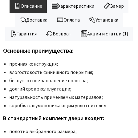
Legend
Описание
Характеристики
Замер
LiGa
Line Doors
Доставка
Оплата
Установка
Lockstyle
Гарантия
Возврат
Акции и статьи (1)
Luxor
Miksal
Основные преимущества:
Milyana
прочная конструкция;
Morelli
влогостокость финишного покрытия;
Ofram
безпустотное заполнение полотна;
Optima Porte
долгий срок экслплуатации;
Oro - Oro
натуральность применяемых материалов;
Philips
коробка с шумопонижающим уплотнителем.
Porta Di Parma
В стандартный комплект двери входит:
Porte Vista
Portika
полотно выбранного размера;