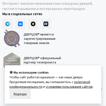
Интернет-магазин межкомнатных и входных дверей,
систем открывания и интерьерных перегородок.
Мы в социальных сетях
ДВЕРЦОВ® является
зарегистрированным
товарным знаком
ДВЕРЦОВ® официальный
партнёр телепроекта
"Квартирный вопрос"
🍪 Мы используем cookies
Чтобы сайт работал идеально — как наши двери.
Продолжая посещение, вы соглашаетесь с
политикой
конфиденциальности
и
условиями пользования сайтом
.
2011-2026 © Дверцов.
Карта сайта
Публичная оферта
Политика
конфеденциальности
Условия использования сайта
Хорошо