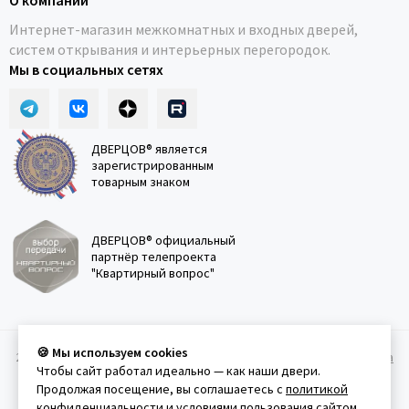
О компании
Интернет-магазин межкомнатных и входных дверей,
систем открывания и интерьерных перегородок.
Мы в социальных сетях
ДВЕРЦОВ® является
зарегистрированным
товарным знаком
ДВЕРЦОВ® официальный
партнёр телепроекта
"Квартирный вопрос"
🍪 Мы используем cookies
2011-2026 © Дверцов.
Карта сайта
Публичная оферта
Политика
Чтобы сайт работал идеально — как наши двери.
конфеденциальности
Условия использования сайта
Продолжая посещение, вы соглашаетесь с
политикой
конфиденциальности
и
условиями пользования сайтом
.