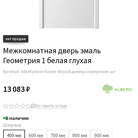
Межкомнатная дверь эмаль
Геометрия 1 белая глухая
Артикул:
4453
Купили более 40 раз
Единица измерения: шт
13 083 ₽
Оставить отзыв
В наличии
Ширина
400 мм
600 мм
700 мм
800 мм
900 мм