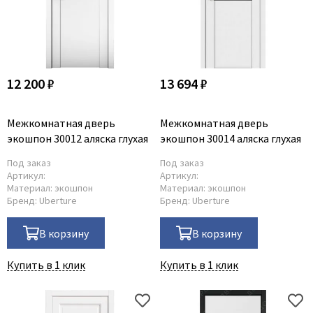
Коричневые
Двери по RAL/NCS
С черной кромкой
12 200 ₽
Двухцветные двери
13 694 ₽
Межкомнатная дверь
Межкомнатная дверь
экошпон 30012 аляска глухая
экошпон 30014 аляска глухая
Под заказ
Под заказ
Артикул:
Артикул:
Материал:
экошпон
Материал:
экошпон
Бренд:
Uberture
Бренд:
Uberture
В корзину
В корзину
Купить в 1 клик
Купить в 1 клик