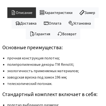
Legend
LiGa
Описание
Характеристики
Замер
Line Doors
Lockstyle
Доставка
Оплата
Установка
Luxor
Гарантия
Возврат
Miksal
Milyana
Основные преимущества:
Morelli
Ofram
прочная конструкция полотна;
Optima Porte
полипропиленовые декоры ТМ Renolit
;
экологичность применяемых материалов;
Oro - Oro
заводская врезка под замок 196 мм;
Philips
телескопический погонаж.
Porta Di Parma
Porte Vista
Стандартный комплект включает в себя:
Portika
полотно выбранного размера;