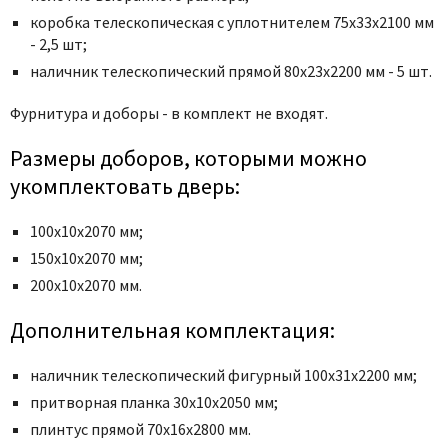
Poseidon
коробка телескопическая с уплотнителем 75x33x2100 мм
Profil Doors
- 2,5 шт;
Profilo Porte
наличник телескопический прямой 80x23x2200 мм - 5 шт.
Protector
Фурнитура и доборы - в комплект не входят.
Regidoors
STR
Размеры доборов, которыми можно
укомплектовать дверь:
Torex
Tupai
100х10х2070 мм;
Uberture
150х10х2070 мм;
Valcomp
200х10х2070 мм.
Venezia Unique
Дополнительная комплектация:
Verum
Viporte
наличник телескопический фигурный 100x31x2200 мм;
Zadoor
притворная планка 30x10x2050 мм;
плинтус прямой 70x16x2800 мм.