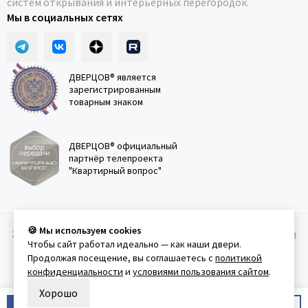
систем открывания и интерьерных перегородок.
Мы в социальных сетях
ДВЕРЦОВ® является
зарегистрированным
товарным знаком
ДВЕРЦОВ® официальный
партнёр телепроекта
"Квартирный вопрос"
🍪 Мы используем cookies
2011-2026 © Дверцов.
Карта сайта
Публичная оферта
Политика
Чтобы сайт работал идеально — как наши двери.
конфеденциальности
Условия использования сайта
Продолжая посещение, вы соглашаетесь с
политикой
конфиденциальности
и
условиями пользования сайтом
.
Хорошо