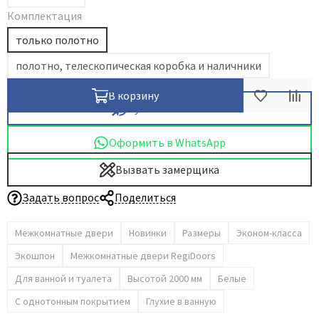
Комплектация
Dircode
только полотно
Eclisse
El Porta
полотно, телескопическая коробка и наличники
Fantom
В корзину
Fimet
Купить в 1 клик
Fratelli Cattini
Оформить в WhatsApp
Fuaro
Вызвать замерщика
GlassTur
Griffwerk
Задать вопрос
Поделиться
Hausdoors
Межкомнатные двери
Новинки
Размеры
Эконом-класса
HSU
Kapelli
Экошпон
Межкомнатные двери RegiDoors
Krona Koblenz
Для ванной и туалета
Высотой 2000 мм
Белые
Komfort Doors
С однотонным покрытием
Глухие в ванную