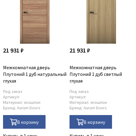
Dircode
Eclisse
El Porta
Fantom
Fimet
21 931 ₽
21 931 ₽
Fratelli Cattini
Fuaro
Межкомнатная дверь
Межкомнатная дверь
GlassTur
Плутоний 1 дуб натуральный
Плутоний 1 дуб светлый
глухая
глухая
Griffwerk
Hausdoors
Под заказ
Под заказ
Артикул:
Артикул:
HSU
Материал:
экошпон
Материал:
экошпон
Бренд:
Aurum Doors
Бренд:
Aurum Doors
Kapelli
Krona Koblenz
В корзину
В корзину
Komfort Doors
Купить в 1 клик
Купить в 1 клик