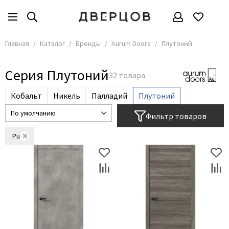
Бренды
Все товары
Главная
Каталог
Бренды
Aurum Doors
Плутоний
АКМА
Серия Плутоний
АСД
Владимирские двери
Кобальт
Никель
Палладий
Плутоний
Дверцов
Фильтр товаров
Дворецкий
Мариам
Pu
ОКА
Покрова
Сити Дорс
Текона
Ульяновские
Шейл Дорс