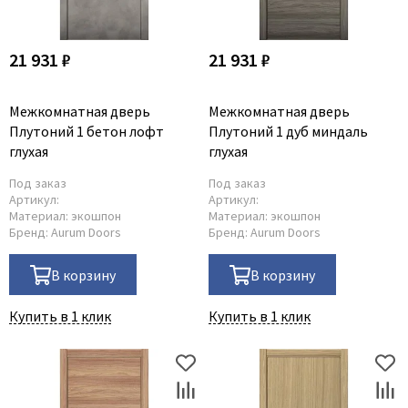
Adden Bau
AGB
21 931 ₽
21 931 ₽
Albero
Aldeghi Luigi
Межкомнатная дверь
Межкомнатная дверь
Плутоний 1 бетон лофт
Плутоний 1 дуб миндаль
Alvero
глухая
глухая
Archie
Под заказ
Под заказ
Armadillo
Артикул:
Артикул:
Aurum Doors
Материал:
экошпон
Материал:
экошпон
Бренд:
Aurum Doors
Бренд:
Aurum Doors
Belwooddoors
Bravo
В корзину
В корзину
Brandoors
Купить в 1 клик
Купить в 1 клик
Bussare
Comaglio
Comit
Covali