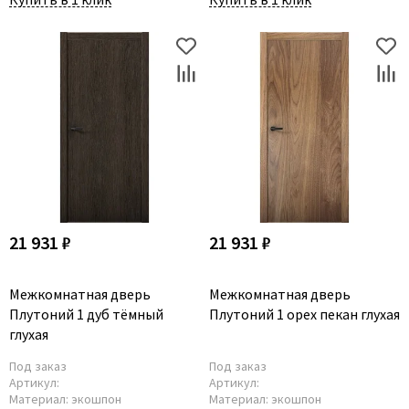
Legend
LiGa
Line Doors
Lockstyle
Luxor
Miksal
Milyana
Morelli
Ofram
21 931 ₽
21 931 ₽
Optima Porte
Oro - Oro
Межкомнатная дверь
Межкомнатная дверь
Philips
Плутоний 1 дуб тёмный
Плутоний 1 орех пекан глухая
Porta Di Parma
глухая
Porte Vista
Под заказ
Под заказ
Артикул:
Артикул:
Portika
Материал:
экошпон
Материал:
экошпон