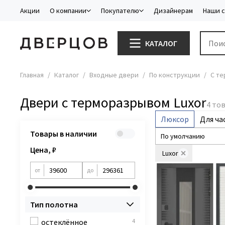
Акции
О компании
Покупателю
Дизайнерам
Наши 
КАТАЛОГ
Главная
Каталог
Входные двери
По конструкции
С т
Двери с терморазрывом Luxor
Люксор
Для ча
Товары в наличии
Цена, ₽
Luxor
от
до
Тип полотна
остеклённое
4