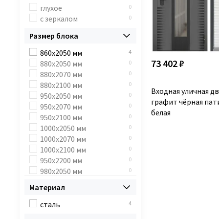
глухое
0
с зеркалом
0
Размер блока
860x2050 мм
4
73 402 ₽
880x2050 мм
0
880x2070 мм
0
880х2100 мм
0
Входная уличная д
950x2050 мм
0
графит чёрная па
950x2070 мм
0
белая
950x2100 мм
0
1000х2050 мм
0
1000х2070 мм
0
1000х2100 мм
0
950х2200 мм
0
980х2050 мм
0
950х2070 мм
0
Материал
888х2052 мм
0
968х2052 мм
0
сталь
4
960х2050 мм
4