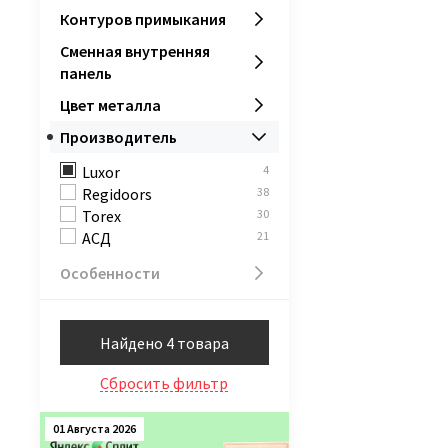
Контуров примыкания
Сменная внутренняя
панель
Цвет металла
Производитель
Luxor
4
Regidoors
38
Torex
30
АСД
21
Особенности
Найдено 4 товара
Сбросить фильтр
01 Августа 2026