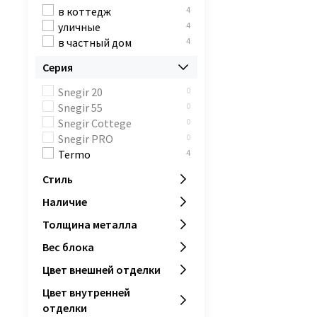
в коттедж
4
уличные
4
в частный дом
4
Серия
Snegir 20
0
Snegir 55
0
Snegir Cottege
0
Snegir PRO
0
Termo
4
Стиль
Наличие
Толщина металла
Вес блока
Цвет внешней отделки
Цвет внутренней
отделки