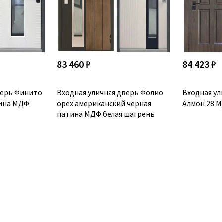
83 460 ₽
84 423 ₽
верь Финито
Входная уличная дверь Фолио
Входная ул
тина МДФ
орех американский чёрная
Алмон 28 М
патина МДФ белая шагрень