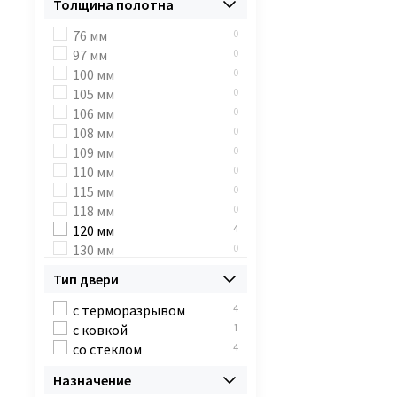
Толщина полотна
887х2055 мм
0
967х2055 мм
0
76 мм
0
982х2053 мм
0
97 мм
0
900х2045 мм
0
100 мм
0
980х2045 мм
0
105 мм
0
880х2050 мм
0
106 мм
0
970х2049 мм
0
108 мм
0
977х2059 мм
0
109 мм
0
1260х2050 мм
0
110 мм
0
960х2340 мм
0
115 мм
0
1260х2340 мм
0
118 мм
0
1540х2050 мм
0
120 мм
4
1540х2340 мм
0
130 мм
0
970х2050 мм
0
148 мм
0
Тип двери
870х2050 мм
0
с терморазрывом
4
с ковкой
1
со стеклом
4
Назначение