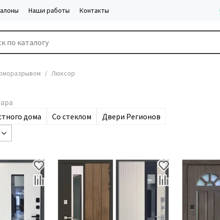
салоны
Наши работы
Контакты
ерморазрывом
Люксор
стного дома
Со стеклом
Двери Регионов