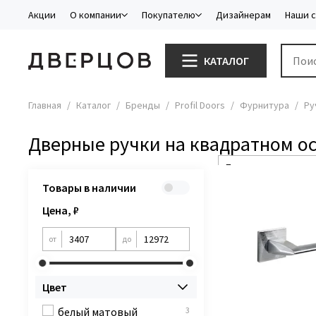
Акции
О компании
Покупателю
Дизайнерам
Наши 
КАТАЛОГ
Главная
Каталог
Бренды
Profil Doors
Фурнитура
Ру
Дверные ручки на квадратном о
Товары в наличии
Цена, ₽
от
до
Цвет
белый матовый
3