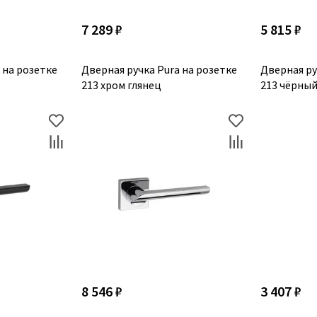
7 289 ₽
5 815 ₽
 на розетке
Дверная ручка Pura на розетке
Дверная ру
213 хром глянец
213 чёрны
8 546 ₽
3 407 ₽