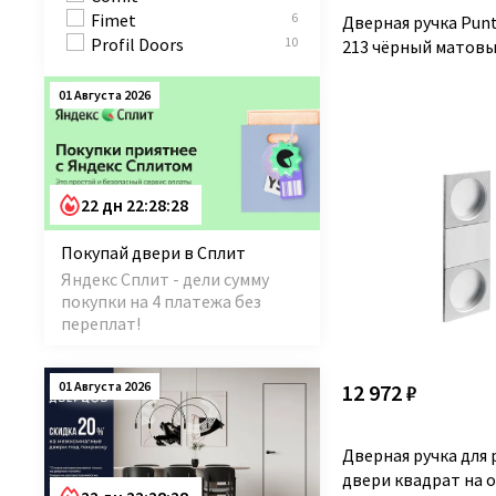
Fimet
6
Дверная ручка Punt
Profil Doors
10
213 чёрный матов
01 Августа 2026
22 дн 22:28:28
Покупай двери в Сплит
Яндекс Сплит - дели сумму
покупки на 4 платежа без
переплат!
01 Августа 2026
12 972 ₽
Дверная ручка для
двери квадрат на 