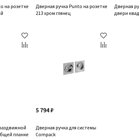
o на розетке
Дверная ручка Punto на розетке
Дверная р
ый
213 хром глянец
двери квад
5 794 ₽
 раздвижной
Дверная ручка для системы
общей планке
Compack