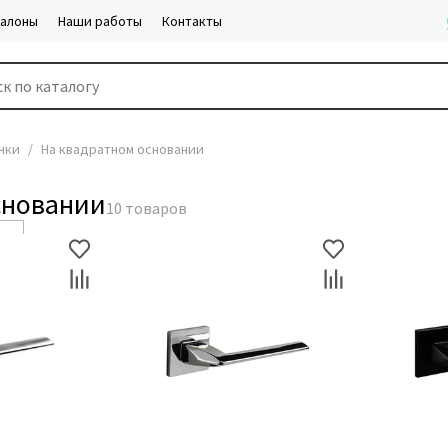
салоны
Наши работы
Контакты
чки
На квадратном основании
сновании