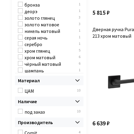
бронза
1
деорэ
1
5 815 ₽
золото глянец
3
золото матовое
3
Дверная ручка Pura
никель матовый
1
213 хром матовый
серая ночь
1
серебро
1
хром глянец
5
хром матовый
6
чёрный матовый
6
шампань
1
Материал
ЦАМ
10
Наличие
под заказ
10
6 639 ₽
Производитель
Comit
4