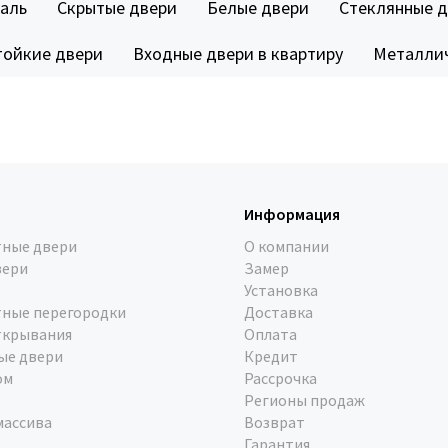
аль
Скрытые двери
Белые двери
Стеклянные 
тойкие двери
Входные двери в квартиру
Металлич
Информация
ные двери
О компании
вери
Замер
Установка
ные перегородки
Доставка
ткрывания
Оплата
ые двери
Кредит
ом
Рассрочка
Регионы продаж
массива
Возврат
Гарантия