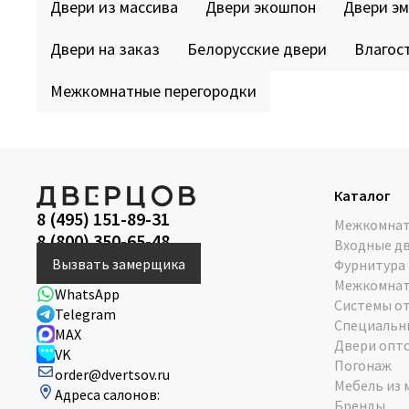
Двери из массива
Двери экошпон
Двери эм
Двери на заказ
Белорусские двери
Влагос
Межкомнатные перегородки
Каталог
8 (495) 151-89-31
Межкомнат
8 (800) 350-65-48
Входные д
Вызвать замерщика
Фурнитура
Межкомнат
WhatsApp
Системы о
Telegram
Специальн
MAX
Двери опт
VK
Погонаж
order@dvertsov.ru
Мебель из 
Адреса салонов:
Бренды