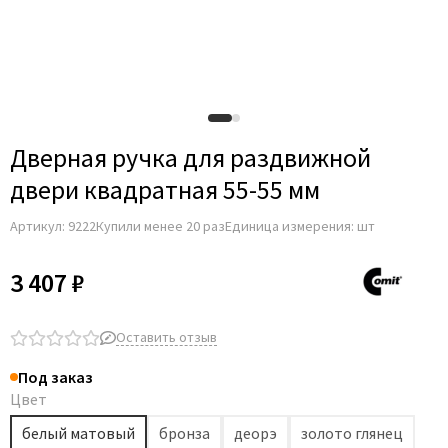
Adden Bau
AGB
Albero
Aldeghi Luigi
Alvero
Дверная ручка для раздвижной
Archie
двери квадратная 55-55 мм
Armadillo
Артикул:
9222
Купили менее 20 раз
Единица измерения: шт
Aurum Doors
Belwooddoors
3 407 ₽
Bravo
Brandoors
Оставить отзыв
Bussare
Под заказ
Comaglio
Цвет
Comit
белый матовый
бронза
деорэ
золото глянец
Covali