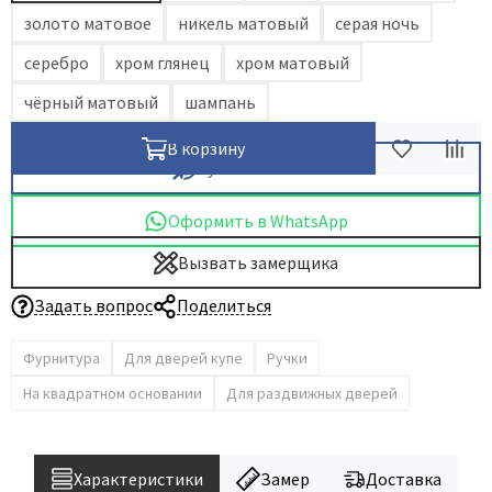
золото матовое
никель матовый
серая ночь
Dircode
серебро
хром глянец
хром матовый
Eclisse
El Porta
чёрный матовый
шампань
Fantom
В корзину
Fimet
Купить в 1 клик
Fratelli Cattini
Оформить в WhatsApp
Fuaro
GlassTur
Вызвать замерщика
Griffwerk
Задать вопрос
Поделиться
Hausdoors
Фурнитура
Для дверей купе
Ручки
HSU
На квадратном основании
Для раздвижных дверей
Kapelli
Krona Koblenz
Komfort Doors
Характеристики
Замер
Доставка