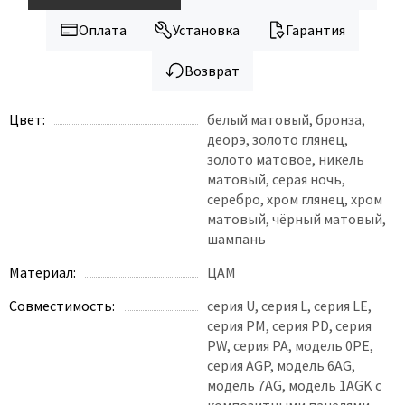
Legend
LiGa
Оплата
Установка
Гарантия
Line Doors
Возврат
Lockstyle
Luxor
Цвет:
белый матовый, бронза,
Miksal
деорэ, золото глянец,
золото матовое, никель
Milyana
матовый, серая ночь,
Morelli
серебро, хром глянец, хром
Ofram
матовый, чёрный матовый,
шампань
Optima Porte
Материал:
ЦАМ
Oro - Oro
Philips
Совместимость:
серия U, серия L, серия LE,
серия PM, серия PD, серия
Porta Di Parma
PW, серия PA, модель 0PE,
Porte Vista
серия AGP, модель 6AG,
Portika
модель 7AG, модель 1AGK с
композитными панелями,