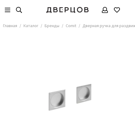
Бренды
Все товары
Главная
Каталог
Бренды
Comit
Дверная ручка для раздвиж
АКМА
АСД
Владимирские двери
Дверцов
Дворецкий
Мариам
ОКА
Покрова
Сити Дорс
Текона
Ульяновские
Шейл Дорс