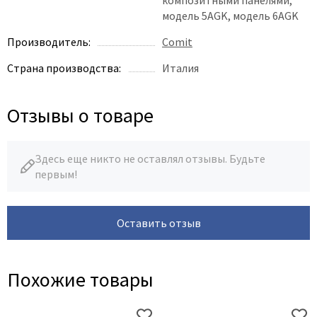
Poseidon
модель 5AGK, модель 6AGK
Profil Doors
Производитель:
Comit
Profilo Porte
Protector
Страна производства:
Италия
Regidoors
STR
Отзывы о товаре
Torex
Tupai
Здесь еще никто не оставлял отзывы. Будьте
Uberture
первым!
Valcomp
Venezia Unique
Оставить отзыв
Verum
Viporte
Похожие товары
Zadoor