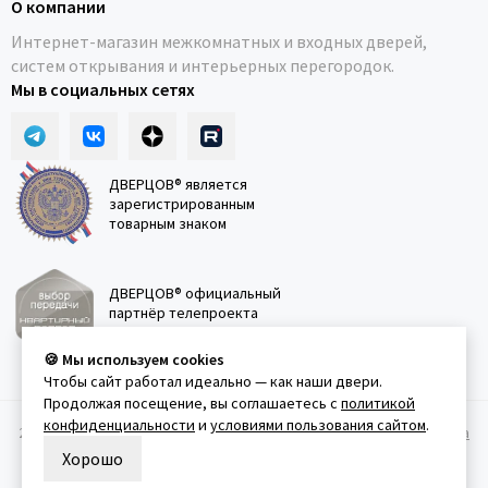
О компании
Интернет-магазин межкомнатных и входных дверей,
систем открывания и интерьерных перегородок.
Мы в социальных сетях
ДВЕРЦОВ® является
зарегистрированным
товарным знаком
ДВЕРЦОВ® официальный
партнёр телепроекта
"Квартирный вопрос"
🍪 Мы используем cookies
Чтобы сайт работал идеально — как наши двери.
Продолжая посещение, вы соглашаетесь с
политикой
конфиденциальности
и
условиями пользования сайтом
.
2011-2026 © Дверцов.
Карта сайта
Публичная оферта
Политика
конфеденциальности
Условия использования сайта
Хорошо