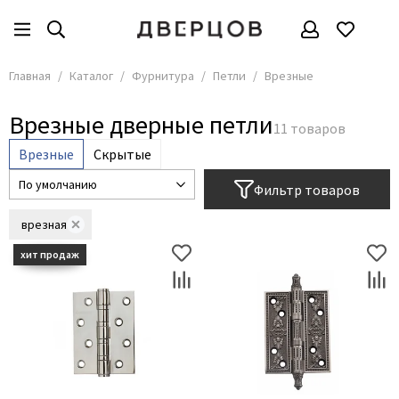
Фурнитура
Все товары
Главная
Каталог
Фурнитура
Петли
Врезные
Ручки
Врезные дверные петли
Электронные замки
Врезные
Скрытые
Замки
Завёртки
Фильтр товаров
Цилиндры
врезная
Амбарные механизмы
Механизмы
Ригели
Стопоры
Доводчики
Петли
Для стеклянных дверей