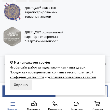
ДВЕРЦОВ® является
зарегистрированным
товарным знаком
ДВЕРЦОВ® официальный
партнёр телепроекта
"Квартирный вопрос"
🍪 Мы используем cookies
2011-2026 © Дверцов.
Карта сайта
Публичная оферта
Политика
Чтобы сайт работал идеально — как наши двери.
конфеденциальности
Условия использования сайта
Продолжая посещение, вы соглашаетесь с
политикой
конфиденциальности
и
условиями пользования сайтом
.
Хорошо
В корзину
Купить в 1 клик
Каталог
Магазины
Позвонить
Написать
Корзина