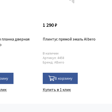
1 290 ₽
2 
 планка дверная
Плинтус прямой эмаль Albero
Ка
o
В наличии
В 
8
Артикул:
4458
Ар
o
Бренд:
Albero
Ма
Бр
рзину
В корзину
клик
Купить в 1 клик
Ку