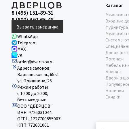
Каталог
8 (495) 151-89-31
Межкомнат
8 (800) 350-65-48
Входные д
Вызвать замерщика
Фурнитура
Межкомнат
WhatsApp
Системы о
Telegram
Специальн
MAX
Двери опт
VK
Погонаж
order@dvertsov.ru
Мебель из 
Адреса салонов:
Бренды
Варшавское ш., 65к1
Двери в шо
ул. Пришвина, 26
Популярно
Режим работы:
Новинки
с 10:00 до 20:00,
Скидки
без выходных
ООО "ДВЕРЦОВ"
ИНН: 9726031044
ОГРН: 1227700855007
КПП: 772601001