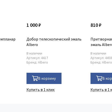
1 000 ₽
810 ₽
омпланар
Добор телескопический эмаль
Притворная
Albero
эмаль Alber
В наличии
В наличии
Артикул:
4417
Артикул:
445
Бренд:
Albero
Бренд:
Alber
В корзину
В ко
Купить в 1 клик
Купить в 1 