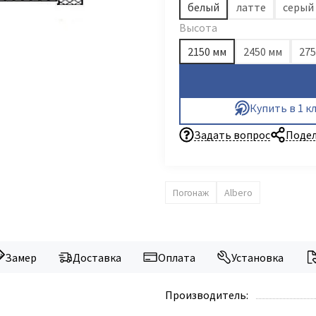
белый
латте
серый
Высота
2150 мм
2450 мм
275
Купить в 1 к
Задать вопрос
Подел
Погонаж
Albero
Замер
Доставка
Оплата
Установка
Производитель: