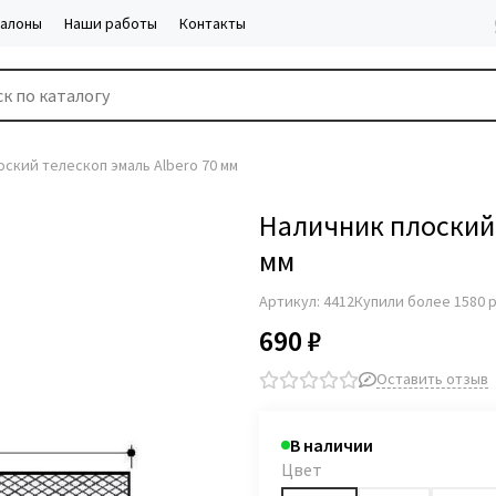
салоны
Наши работы
Контакты
оский телескоп эмаль Albero 70 мм
Наличник плоский 
мм
Артикул:
4412
Купили более 1580 
690 ₽
Оставить отзыв
В наличии
Цвет