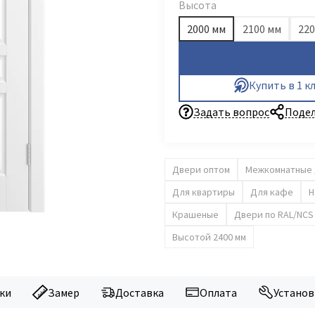
Высота
2000 мм
2100 мм
220
Купить в 1 к
Задать вопрос
Подел
Двери оптом
Межкомнатные
Для квартиры
Для кафе
Н
Крашеные
Двери по RAL/NCS
Высотой 2400 мм
ки
Замер
Доставка
Оплата
Установ