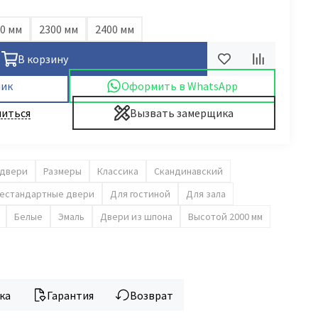
0 мм
2300 мм
2400 мм
В корзину
лик
Оформить в WhatsApp
иться
Вызвать замерщика
 двери
Размеры
Классика
Скандинавский
естандартные двери
Для гостиной
Для зала
Белые
Эмаль
Двери из шпона
Высотой 2000 мм
ка
Гарантия
Возврат