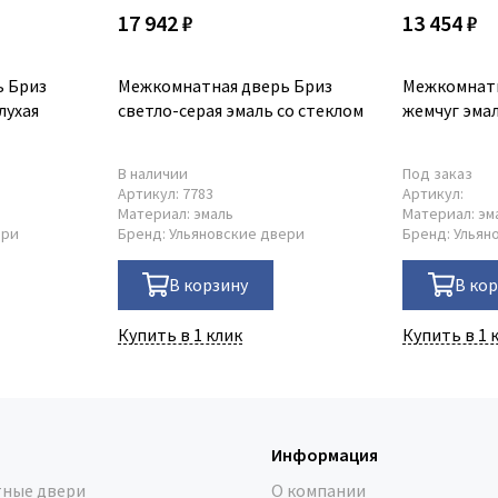
17 942 ₽
13 454 ₽
 Бриз
Межкомнатная дверь Бриз
Межкомнатн
лухая
светло-серая эмаль со стеклом
жемчуг эмал
В наличии
Под заказ
Артикул:
7783
Артикул:
Материал:
эмаль
Материал:
эм
ери
Бренд:
Ульяновские двери
Бренд:
Ульян
В корзину
В ко
Купить в 1 клик
Купить в 1 
Информация
ные двери
О компании