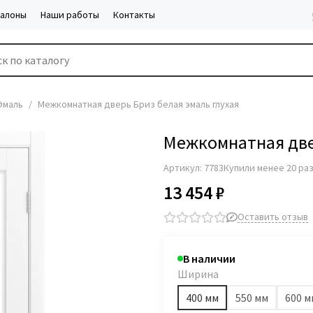
салоны
Наши работы
Контакты
Эмаль
Межкомнатная дверь Бриз белая эмаль глухая
Межкомнатная двер
Артикул:
7783
Купили менее 20 ра
13 454 ₽
Оставить отзыв
В наличии
Ширина
400 мм
550 мм
600 м