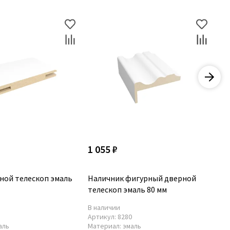
1 055 ₽
1 
ной телескоп эмаль
Наличник фигурный дверной
На
телескоп эмаль 80 мм
те
В наличии
В 
0
Артикул:
8280
Ар
аль
Материал:
эмаль
Ма