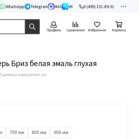
WhatsApp
Telegram
MAX
VK
8 (495) 151-89-31
Профиль
Сравнение
Избранное
Корзина
ь Бриз белая эмаль глухая
з
Единица измерения: шт
м
700 мм
800 мм
900 мм