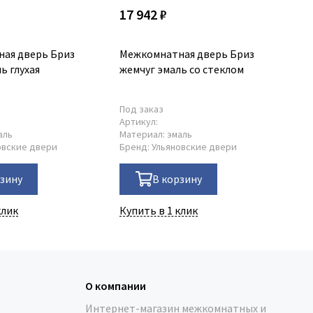
17 942 ₽
13
ая дверь Бриз
Межкомнатная дверь Бриз
Ме
ь глухая
жемчуг эмаль со стеклом
ла
Под заказ
В 
Артикул:
Ар
аль
Материал:
эмаль
Ма
овские двери
Бренд:
Ульяновские двери
Бр
рзину
В корзину
клик
Купить в 1 клик
Ку
О компании
Интернет-магазин межкомнатных и