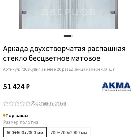
Adden Bau
AGB
Albero
Aldeghi Luigi
Alvero
Аркада двухстворчатая распашная
Archie
стекло беcцветное матовое
Armadillo
Артикул:
7203
Купили менее 20 раз
Единица измерения: шт
Aurum Doors
Belwooddoors
51 424 ₽
Bravo
Brandoors
Оставить отзыв
Bussare
Под заказ
Comaglio
Размер полотна
Comit
600+600х2000 мм
700+700х2000 мм
Covali