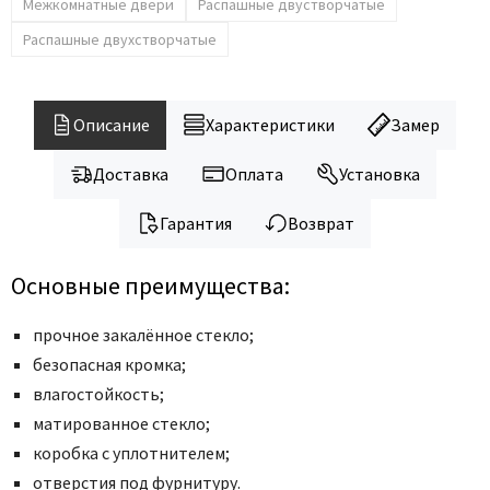
Legend
Межкомнатные двери
Распашные двустворчатые
LiGa
Распашные двухстворчатые
Line Doors
Lockstyle
Описание
Характеристики
Замер
Luxor
Miksal
Доставка
Оплата
Установка
Milyana
Гарантия
Возврат
Morelli
Ofram
Основные преимущества:
Optima Porte
Oro - Oro
прочное закалённое стекло;
Philips
безопасная кромка;
влагостойкость;
Porta Di Parma
матированное стекло;
Porte Vista
коробка с уплотнителем;
Portika
отверстия под фурнитуру.