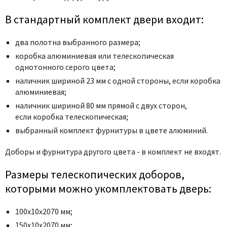
Poseidon
Profil Doors
В стандартный комплект двери входит:
Profilo Porte
два полотна выбранного размера;
Protector
коробка алюминиевая или телескопическая
Regidoors
однотонного серого цвета;
STR
наличник шириной 23 мм с одной стороны, если коробка
алюминиевая;
Torex
наличник шириной 80 мм прямой с двух сторон,
Tupai
если коробка телескопическая;
Uberture
выбранный комплект фурнитуры в цвете алюминий.
Valcomp
Доборы и фурнитура другого цвета - в комплект не входят.
Venezia Unique
Verum
Размеры телескопических доборов,
Viporte
которыми можно укомплектовать дверь:
Zadoor
100х10х2070 мм;
150х10х2070 мм;