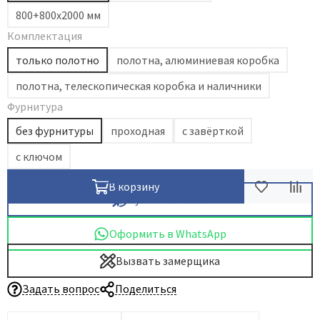
800+800х2000 мм
Dircode
Комплектация
Eclisse
только полотно
полотна, алюминиевая коробка
El Porta
Fantom
полотна, телескопическая коробка и наличники
Fimet
Фурнитура
Fratelli Cattini
без фурнитуры
проходная
с завёрткой
Fuaro
с ключом
GlassTur
В корзину
Griffwerk
Купить в 1 клик
Hausdoors
Оформить в WhatsApp
HSU
Kapelli
Вызвать замерщика
Krona Koblenz
Задать вопрос
Поделиться
Komfort Doors