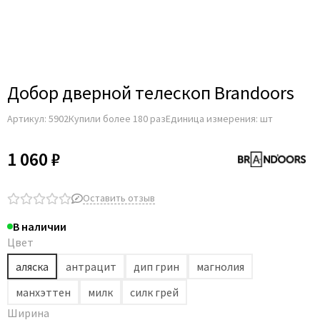
Profil Doors
Profilo Porte
Uberture
Владимирский погонаж
Добор дверной телескоп Brandoors
Погонаж экошпон Zadoor
Артикул:
5902
Купили более 180 раз
Единица измерения: шт
1 060 ₽
Оставить отзыв
В наличии
Цвет
аляска
антрацит
дип грин
магнолия
манхэттен
милк
силк грей
Ширина