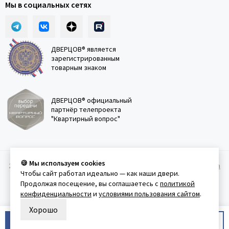
Мы в социальных сетях
ДВЕРЦОВ® является
зарегистрированным
товарным знаком
ДВЕРЦОВ® официальный
партнёр телепроекта
"Квартирный вопрос"
🍪 Мы используем cookies
2011-2026 © Дверцов.
Карта сайта
Публичная оферта
Политика
Чтобы сайт работал идеально — как наши двери.
конфеденциальности
Условия использования сайта
Продолжая посещение, вы соглашаетесь с
политикой
конфиденциальности
и
условиями пользования сайтом
.
Хорошо
В корзину
Купить в 1 клик