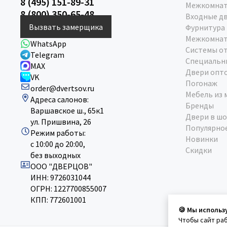
8 (495) 151-89-31
Межкомнат
8 (800) 350-65-48
Входные д
Вызвать замерщика
Фурнитура
Межкомнат
WhatsApp
Системы о
Telegram
Специальн
MAX
Двери опт
VK
Погонаж
order@dvertsov.ru
Мебель из 
Адреса салонов:
Бренды
Варшавское ш., 65к1
Двери в шо
ул. Пришвина, 26
Популярно
Режим работы:
Новинки
с 10:00 до 20:00,
Скидки
без выходных
ООО "ДВЕРЦОВ"
ИНН: 9726031044
ОГРН: 1227700855007
КПП: 772601001
🍪 Мы использ
Чтобы сайт ра