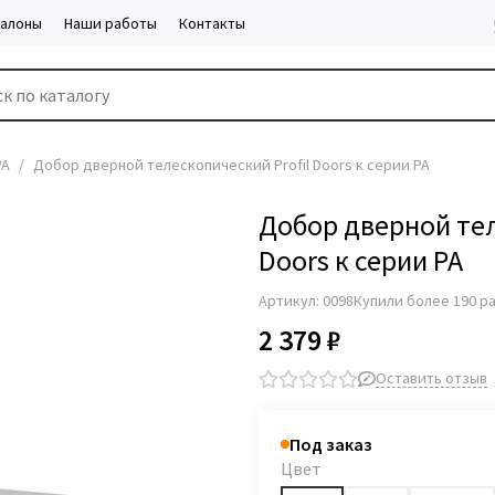
салоны
Наши работы
Контакты
PA
Добор дверной телескопический Profil Doors к серии PA
Добор дверной тел
Doors к серии PA
Артикул:
0098
Купили более 190 р
2 379 ₽
Оставить отзыв
Под заказ
Цвет