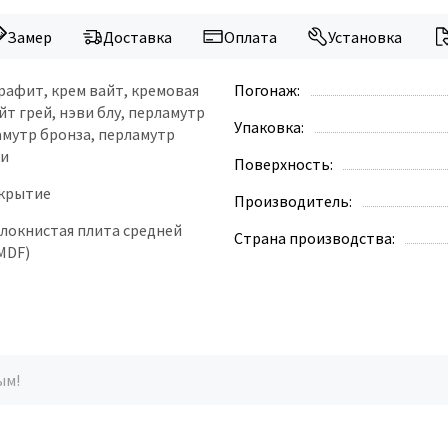
Замер
Доставка
Оплата
Установка
графит, крем вайт, кремовая
Погонаж:
йт грей, нэви блу, перламутр
Упаковка:
амутр бронза, перламутр
ки
Поверхность:
окрытие
Производитель:
локнистая плита средней
Страна производства:
MDF)
ым!