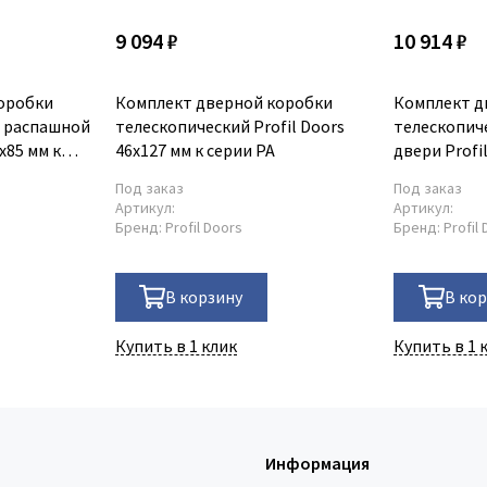
9 094 ₽
10 914 ₽
оробки
Комплект дверной коробки
Комплект д
я распашной
телескопический Profil Doors
телескопич
x85 мм к
46x127 мм к серии PA
двери Profi
серии PA
Под заказ
Под заказ
Артикул:
Артикул:
Бренд:
Profil Doors
Бренд:
Profil
В корзину
В ко
Купить в 1 клик
Купить в 1 
Информация