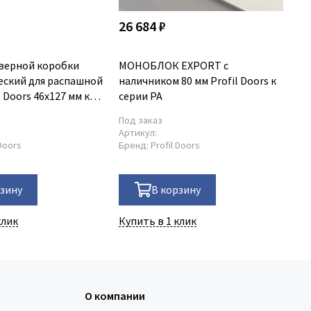
26 684 ₽
26
верной коробки
МОНОБЛОК EXPORT с
МО
еский для распашной
наличником 80 мм Profil Doors к
на
l Doors 46x127 мм к
серии PA
се
Под заказ
По
Артикул:
Ар
 Doors
Бренд:
Profil Doors
Бр
рзину
В корзину
клик
Купить в 1 клик
Ку
О компании