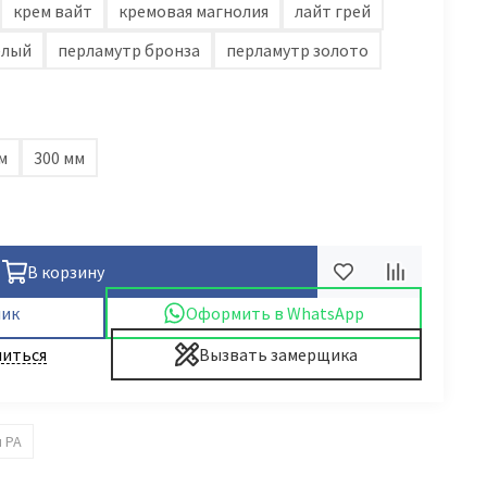
крем вайт
кремовая магнолия
лайт грей
елый
перламутр бронза
перламутр золото
м
300 мм
В корзину
лик
Оформить в WhatsApp
иться
Вызвать замерщика
 PA