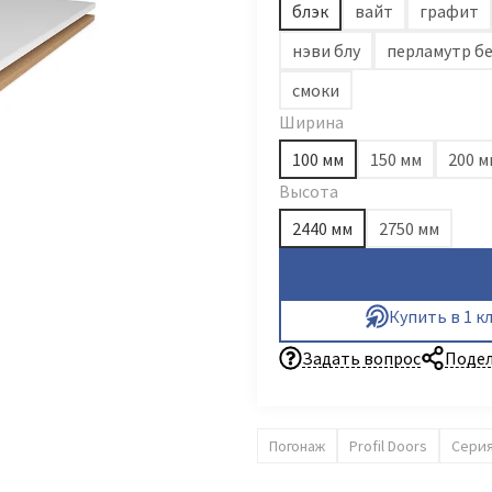
блэк
вайт
графит
нэви блу
перламутр б
смоки
Ширина
100 мм
150 мм
200 м
Высота
2440 мм
2750 мм
Купить в 1 к
Задать вопрос
Подел
Погонаж
Profil Doors
Серия