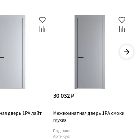
30 032 ₽
30
ая дверь 1PA лайт
Межкомнатная дверь 1PA смоки
Ме
глухая
гр
Под заказ
По
Артикул:
Ар