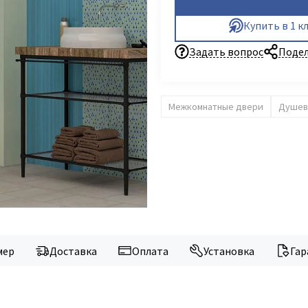
Купить в 1 к
Задать вопрос
Подел
Межкомнатные двери
Душев
мер
Доставка
Оплата
Установка
Гар