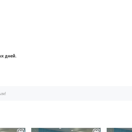
х дней.
ым!