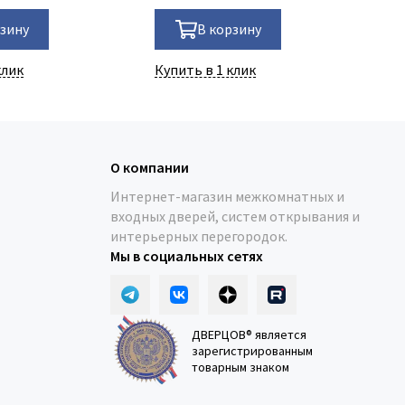
рзину
В корзину
клик
Купить в 1 клик
Ку
О компании
Интернет-магазин межкомнатных и
входных дверей, систем открывания и
интерьерных перегородок.
Мы в социальных сетях
ДВЕРЦОВ® является
зарегистрированным
товарным знаком