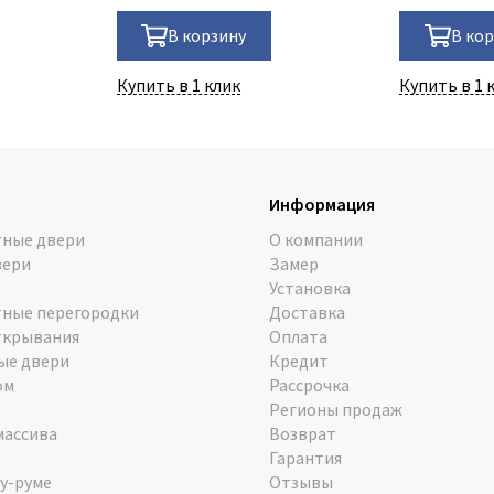
В корзину
В ко
Купить в 1 клик
Купить в 1 
Информация
ные двери
О компании
вери
Замер
Установка
ные перегородки
Доставка
ткрывания
Оплата
ые двери
Кредит
ом
Рассрочка
Регионы продаж
массива
Возврат
Гарантия
у-руме
Отзывы