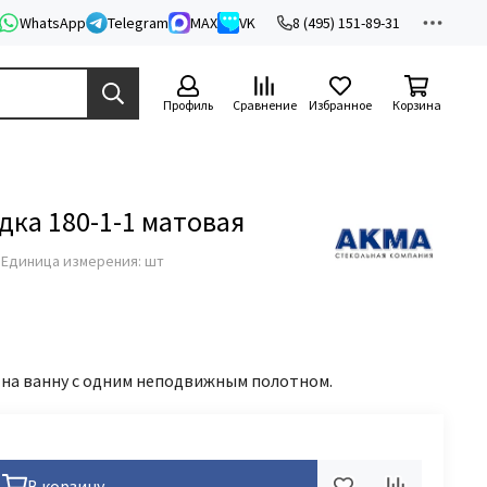
WhatsApp
Telegram
MAX
VK
8 (495) 151-89-31
Профиль
Сравнение
Избранное
Корзина
ка 180-1-1 матовая
з
Единица измерения: шт
 на ванну с одним неподвижным полотном.
В корзину