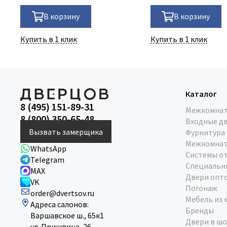
В корзину
В корзину
Купить в 1 клик
Купить в 1 клик
Каталог
8 (495) 151-89-31
Межкомнат
8 (800) 350-65-48
Входные д
Вызвать замерщика
Фурнитура
Межкомнат
WhatsApp
Системы о
Telegram
Специальн
MAX
Двери опт
VK
Погонаж
order@dvertsov.ru
Мебель из 
Адреса салонов:
Бренды
Варшавское ш., 65к1
Двери в шо
ул. Пришвина, 26