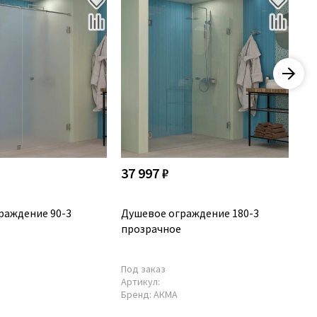
37 997 ₽
40
раждение 90-3
Душевое ограждение 180-3
Ду
прозрачное
ма
Под заказ
По
Артикул:
Ар
Бренд:
АКМА
Бр