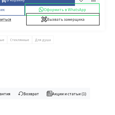
лик
Оформить в WhatsApp
иться
Вызвать замерщика
ые
Стеклянные
Для душа
антия
Возврат
Акции и статьи (1)