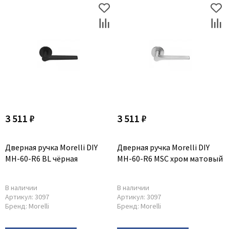
Poseidon
Profil Doors
Profilo Porte
Protector
Regidoors
STR
Torex
Tupai
3 511 ₽
3 511 ₽
Uberture
Valcomp
Дверная ручка Morelli DIY
Дверная ручка Morelli DIY
Venezia Unique
MH-60-R6 BL чёрная
MH-60-R6 MSC хром матовый
Verum
Viporte
В наличии
В наличии
Артикул:
3097
Артикул:
3097
Zadoor
Бренд:
Morelli
Бренд:
Morelli