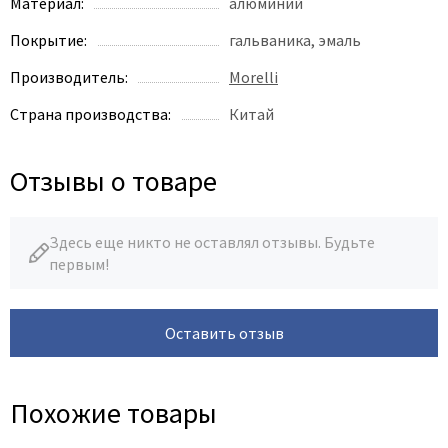
Legend
Материал:
алюминий
LiGa
Покрытие:
гальваника, эмаль
Line Doors
Производитель:
Morelli
Lockstyle
Страна производства:
Китай
Luxor
Miksal
Отзывы о товаре
Milyana
Morelli
Ofram
Здесь еще никто не оставлял отзывы. Будьте
первым!
Optima Porte
Oro - Oro
Philips
Оставить отзыв
Porta Di Parma
Porte Vista
Похожие товары
Portika