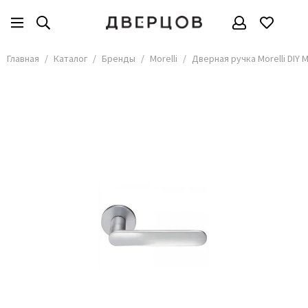
Бренды
Все товары
Главная
Каталог
Бренды
Morelli
Дверная ручка Morelli DIY
АКМА
АСД
Владимирские двери
Дверцов
Дворецкий
Мариам
ОКА
Покрова
Сити Дорс
Текона
Ульяновские
Шейл Дорс