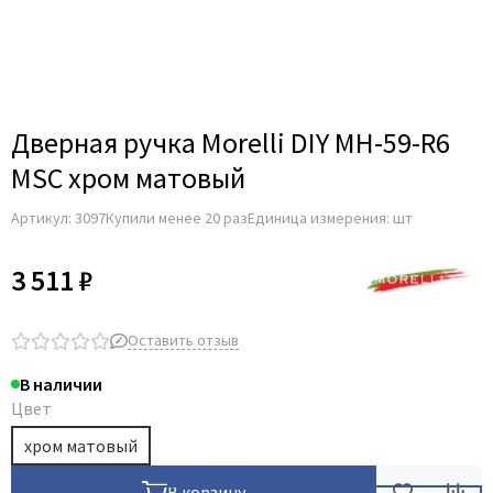
Adden Bau
AGB
Albero
Aldeghi Luigi
Дверная ручка Morelli DIY MH-59-R6
Alvero
MSC хром матовый
Archie
Артикул:
3097
Купили менее 20 раз
Единица измерения: шт
Armadillo
Aurum Doors
3 511 ₽
Belwooddoors
Bravo
Оставить отзыв
Brandoors
В наличии
Bussare
Цвет
Comaglio
хром матовый
Comit
Covali
В корзину