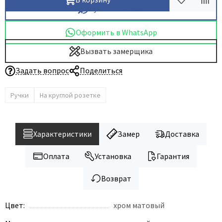
Купить в 1 клик
Dircode
Eclisse
Оформить в WhatsApp
El Porta
Вызвать замерщика
Fantom
Задать вопрос
Поделиться
Fimet
Fratelli Cattini
Ручки
На круглой розетке
Fuaro
GlassTur
Griffwerk
Характеристики
Замер
Доставка
Hausdoors
Оплата
Установка
Гарантия
HSU
Kapelli
Возврат
Krona Koblenz
Цвет:
хром матовый
Komfort Doors