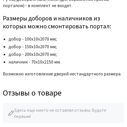
Poseidon
порталом) - в комплект не входят.
Profil Doors
Размеры доборов и наличников из
Profilo Porte
которых можно смонтировать портал:
Protector
Regidoors
добор - 100х10х2070 мм;
STR
добор - 150х10х2070 мм;
Torex
добор - 200х10х2070 мм;
Tupai
наличник - 70х10х2150 мм.
Uberture
Возможно изготовление дверей нестандартного размера.
Valcomp
Venezia Unique
Отзывы о товаре
Verum
Viporte
Здесь еще никто не оставлял отзывы. Будьте
Zadoor
первым!