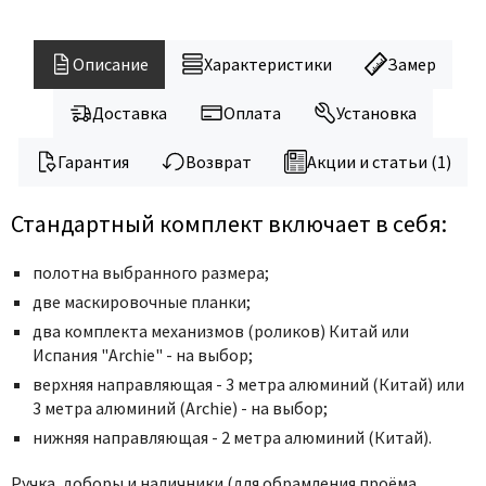
Legend
LiGa
Описание
Характеристики
Замер
Line Doors
Lockstyle
Доставка
Оплата
Установка
Luxor
Гарантия
Возврат
Акции и статьи (1)
Miksal
Milyana
Стандартный комплект включает в себя:
Morelli
Ofram
полотна выбранного размера;
Optima Porte
две маскировочные планки;
Oro - Oro
два комплекта механизмов (роликов) Китай или
Испания "Archie" - на выбор;
Philips
верхняя направляющая - 3 метра алюминий (Китай) или
Porta Di Parma
3 метра алюминий (Archie) - на выбор;
Porte Vista
нижняя направляющая - 2 метра алюминий (Китай).
Portika
Ручка,
доборы и наличники (для обрамления проёма