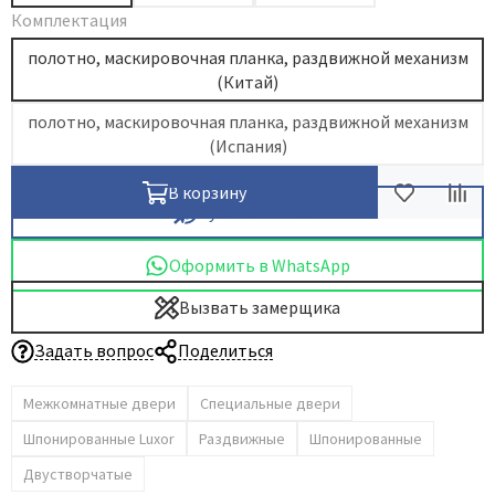
Комплектация
Dircode
полотно, маскировочная планка, раздвижной механизм
Eclisse
(Китай)
El Porta
полотно, маскировочная планка, раздвижной механизм
Fantom
(Испания)
Fimet
В корзину
Fratelli Cattini
Купить в 1 клик
Fuaro
GlassTur
Оформить в WhatsApp
Griffwerk
Вызвать замерщика
Hausdoors
Задать вопрос
Поделиться
HSU
Kapelli
Межкомнатные двери
Специальные двери
Krona Koblenz
Шпонированные Luxor
Раздвижные
Шпонированные
Komfort Doors
Двустворчатые