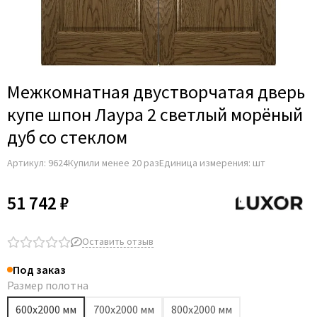
Adden Bau
AGB
Albero
Aldeghi Luigi
Межкомнатная двустворчатая дверь
Alvero
купе шпон Лаура 2 светлый морёный
Archie
дуб со стеклом
Armadillo
Артикул:
9624
Купили менее 20 раз
Единица измерения: шт
Aurum Doors
Belwooddoors
51 742 ₽
Bravo
Brandoors
Оставить отзыв
Bussare
Под заказ
Comaglio
Размер полотна
Comit
600х2000 мм
700х2000 мм
800х2000 мм
Covali