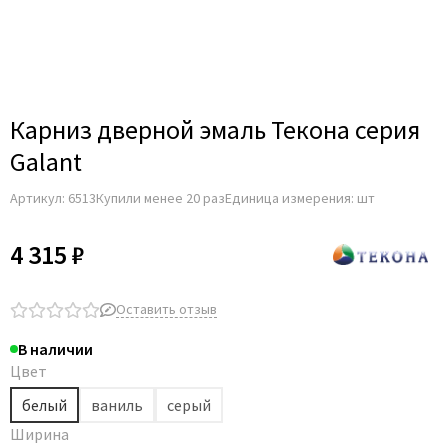
Карниз дверной эмаль Текона серия
Galant
Артикул:
6513
Купили менее 20 раз
Единица измерения: шт
4 315 ₽
Оставить отзыв
В наличии
Цвет
белый
ваниль
серый
Ширина