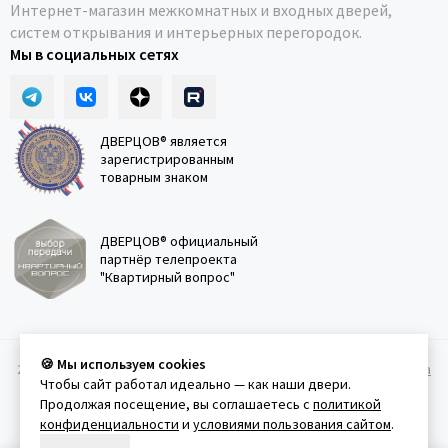
Интернет-магазин межкомнатных и входных дверей,
систем открывания и интерьерных перегородок.
Мы в социальных сетях
ДВЕРЦОВ® является
зарегистрированным
товарным знаком
ДВЕРЦОВ® официальный
партнёр телепроекта
"Квартирный вопрос"
🍪 Мы используем cookies
2011-2026 © Дверцов.
Карта сайта
Публичная оферта
Политика
Чтобы сайт работал идеально — как наши двери.
конфеденциальности
Условия использования сайта
Продолжая посещение, вы соглашаетесь с
политикой
конфиденциальности
и
условиями пользования сайтом
.