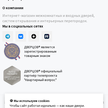
О компании
Интернет-магазин межкомнатных и входных дверей,
систем открывания и интерьерных перегородок.
Мы в социальных сетях
ДВЕРЦОВ® является
зарегистрированным
товарным знаком
ДВЕРЦОВ® официальный
партнёр телепроекта
"Квартирный вопрос"
🍪 Мы используем cookies
2011-2026 © Дверцов.
Карта сайта
Публичная оферта
Политика
Чтобы сайт работал идеально — как наши двери.
конфеденциальности
Условия использования сайта