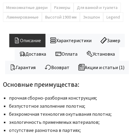
Межкомнатные двери
Размеры
Для ванной и туалета
Ламинированные
Высотой 1900 мм
Экошпон
Legend
Описание
Характеристики
Замер
Доставка
Оплата
Установка
Гарантия
Возврат
Акции и статьи (1)
Основные преимущества:
прочная сборно-разборная конструкция;
безпустотное заполнение полотна;
безкромочная технология окутывания полотна;
экологичность применяемых материалов;
отсутствие разнотона в партиях;