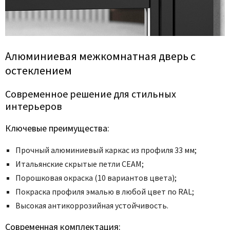
Poseidon
Profil Doors
Profilo Porte
Protector
Алюминиевая межкомнатная дверь с
Regidoors
остеклением
STR
Современное решение для стильных
Torex
интерьеров
Tupai
Uberture
Ключевые преимущества:
Valcomp
Прочный алюминиевый каркас из профиля 33 мм;
Venezia Unique
Итальянские скрытые петли CEAM;
Verum
Порошковая окраска (10 вариантов цвета);
Viporte
Покраска профиля эмалью в любой цвет по RAL;
Zadoor
Высокая антикоррозийная устойчивость.
Современная комплектация: