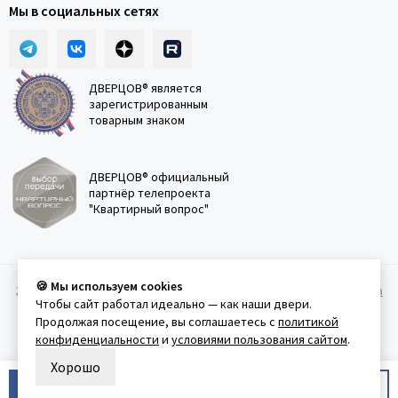
Мы в социальных сетях
ДВЕРЦОВ® является
зарегистрированным
товарным знаком
ДВЕРЦОВ® официальный
партнёр телепроекта
"Квартирный вопрос"
🍪 Мы используем cookies
2011-2026 © Дверцов.
Карта сайта
Публичная оферта
Политика
Чтобы сайт работал идеально — как наши двери.
конфеденциальности
Условия использования сайта
Продолжая посещение, вы соглашаетесь с
политикой
конфиденциальности
и
условиями пользования сайтом
.
Хорошо
В корзину
Купить в 1 клик