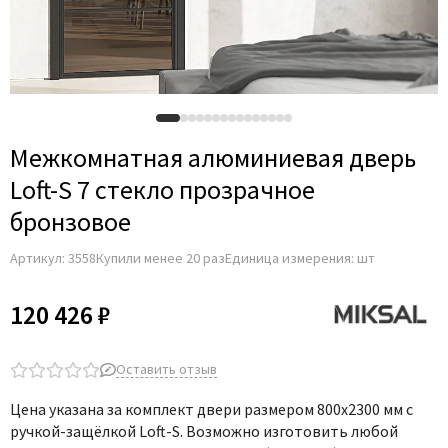
Adden Bau
AGB
Albero
Aldeghi Luigi
Alvero
Межкомнатная алюминиевая дверь
Archie
Loft-S 7 стекло прозрачное
Armadillo
бронзовое
Aurum Doors
Артикул:
3558
Купили менее 20 раз
Единица измерения: шт
Belwooddoors
Bravo
120 426 ₽
Brandoors
Bussare
Оставить отзыв
Comaglio
Цена указана за комплект двери размером 800х2300 мм с
Comit
ручкой-защёлкой Loft-S.
Возможно изготовить любой
Covali