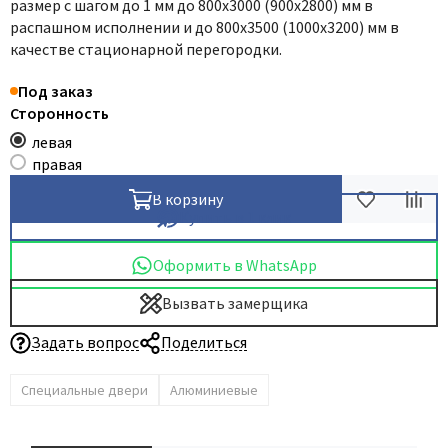
размер с шагом до 1 мм до 800х3000 (900х2800) мм в
распашном исполнении и до 800х3500 (1000х3200) мм в
Dircode
качестве стационарной перегородки.
Eclisse
El Porta
Под заказ
Сторонность
Fantom
левая
Fimet
правая
Fratelli Cattini
В корзину
Fuaro
Купить в 1 клик
GlassTur
Оформить в WhatsApp
Griffwerk
Hausdoors
Вызвать замерщика
HSU
Задать вопрос
Поделиться
Kapelli
Krona Koblenz
Специальные двери
Алюминиевые
Komfort Doors