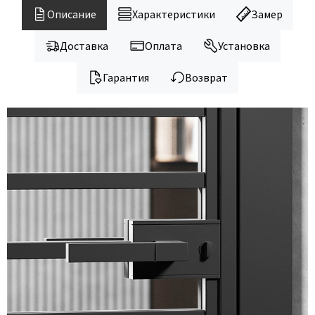
Legend
Описание
Характеристики
Замер
LiGa
Line Doors
Доставка
Оплата
Установка
Lockstyle
Гарантия
Возврат
Luxor
Miksal
Milyana
Morelli
Ofram
Optima Porte
Oro - Oro
Philips
Porta Di Parma
Porte Vista
Portika