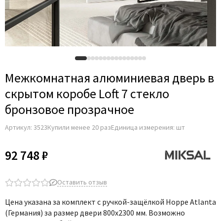
Adden Bau
AGB
Albero
Aldeghi Luigi
Alvero
Межкомнатная алюминиевая дверь в
Archie
скрытом коробе Loft 7 стекло
Armadillo
бронзовое прозрачное
Aurum Doors
Артикул:
3523
Купили менее 20 раз
Единица измерения: шт
Belwooddoors
Bravo
92 748 ₽
Brandoors
Bussare
Оставить отзыв
Comaglio
Цена указана за комплект с ручкой-защёлкой Hoppe Atlanta
Comit
(Германия) за размер двери 800х2300 мм.
Возможно
Covali