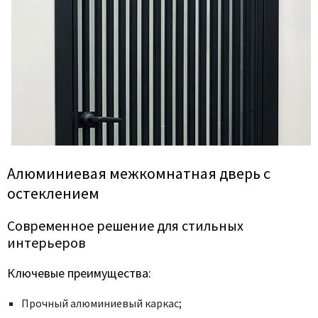
Poseidon
Profil Doors
Profilo Porte
Protector
Regidoors
STR
Torex
Tupai
Алюминиевая межкомнатная дверь с
Uberture
остеклением
Valcomp
Venezia Unique
Современное решение для стильных
Verum
интерьеров
Viporte
Ключевые преимущества:
Zadoor
Прочный алюминиевый каркас;