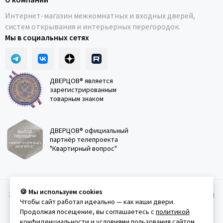
Интернет-магазин межкомнатных и входных дверей,
систем открывания и интерьерных перегородок.
Мы в социальных сетях
ДВЕРЦОВ® является
зарегистрированным
товарным знаком
ДВЕРЦОВ® официальный
партнёр телепроекта
"Квартирный вопрос"
🍪 Мы используем cookies
2011-2026 © Дверцов.
Карта сайта
Публичная оферта
Политика
Чтобы сайт работал идеально — как наши двери.
конфеденциальности
Условия использования сайта
Продолжая посещение, вы соглашаетесь с
политикой
конфиденциальности
и
условиями пользования сайтом
.