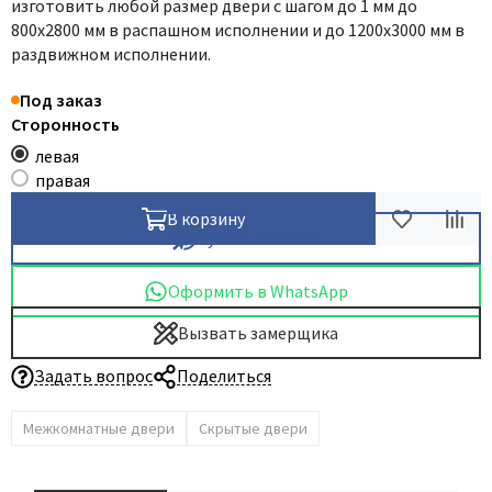
изготовить любой размер двери с шагом до 1 мм до
800х2800 мм в распашном исполнении и до 1200х3000 мм в
Dircode
раздвижном исполнении.
Eclisse
El Porta
Под заказ
Сторонность
Fantom
левая
Fimet
правая
Fratelli Cattini
В корзину
Fuaro
Купить в 1 клик
GlassTur
Оформить в WhatsApp
Griffwerk
Hausdoors
Вызвать замерщика
HSU
Задать вопрос
Поделиться
Kapelli
Krona Koblenz
Межкомнатные двери
Скрытые двери
Komfort Doors