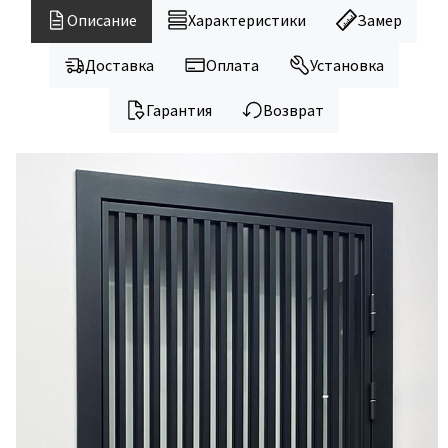
Legend
Описание
Характеристики
Замер
LiGa
Line Doors
Доставка
Оплата
Установка
Lockstyle
Гарантия
Возврат
Luxor
Miksal
Milyana
Morelli
Ofram
Optima Porte
Oro - Oro
Philips
Porta Di Parma
Porte Vista
Portika