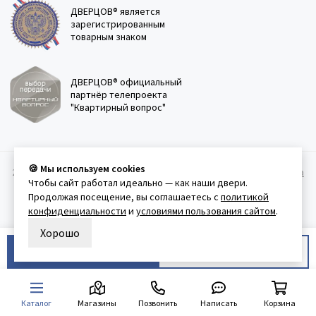
ДВЕРЦОВ® является
зарегистрированным
товарным знаком
ДВЕРЦОВ® официальный
партнёр телепроекта
"Квартирный вопрос"
🍪 Мы используем cookies
2011-2026 © Дверцов.
Карта сайта
Публичная оферта
Политика
Чтобы сайт работал идеально — как наши двери.
конфеденциальности
Условия использования сайта
Продолжая посещение, вы соглашаетесь с
политикой
конфиденциальности
и
условиями пользования сайтом
.
Хорошо
В корзину
Купить в 1 клик
Каталог
Магазины
Позвонить
Написать
Корзина