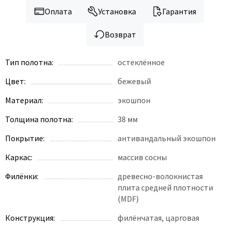
Legend
Оплата
Установка
Гарантия
LiGa
Line Doors
Возврат
Lockstyle
Тип полотна:
остеклённое
Luxor
Miksal
Цвет:
бежевый
Milyana
Материал:
экошпон
Morelli
Толщина полотна:
38 мм
Ofram
Покрытие:
антивандальный экошпон
Optima Porte
Oro - Oro
Каркас:
массив сосны
Philips
Филёнки:
древесно-волокнистая
Porta Di Parma
плита средней плотности
(MDF)
Porte Vista
Portika
Конструкция:
филёнчатая, царговая