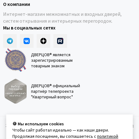
О компании
Интернет-магазин межкомнатных и входных дверей,
систем открывания и интерьерных перегородок.
Мы в социальных сетях
ДВЕРЦОВ® является
зарегистрированным
товарным знаком
ДВЕРЦОВ® официальный
партнёр телепроекта
"Квартирный вопрос"
🍪 Мы используем cookies
2011-2026 © Дверцов.
Карта сайта
Публичная оферта
Политика
Чтобы сайт работал идеально — как наши двери.
конфеденциальности
Условия использования сайта
Продолжая посещение, вы соглашаетесь с
политикой