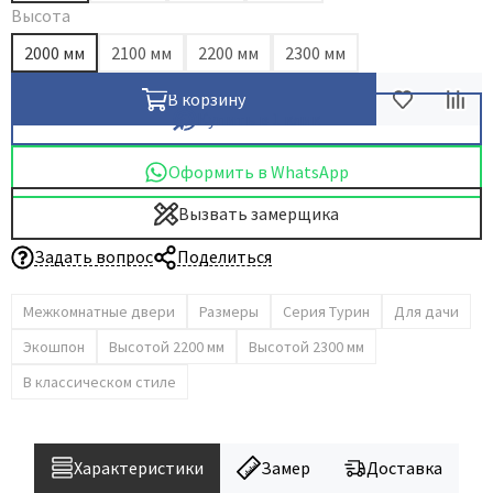
Высота
Dircode
2000 мм
2100 мм
2200 мм
2300 мм
Eclisse
El Porta
В корзину
Купить в 1 клик
Fantom
Fimet
Оформить в WhatsApp
Fratelli Cattini
Вызвать замерщика
Fuaro
Задать вопрос
Поделиться
GlassTur
Griffwerk
Межкомнатные двери
Размеры
Серия Турин
Для дачи
Hausdoors
Экошпон
Высотой 2200 мм
Высотой 2300 мм
HSU
В классическом стиле
Kapelli
Krona Koblenz
Komfort Doors
Характеристики
Замер
Доставка