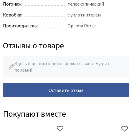
Poseidon
Погонаж:
телескопический
Profil Doors
Коробка:
с уплотнителем
Profilo Porte
Производитель:
Optima Porte
Protector
Regidoors
Отзывы о товаре
STR
Torex
Tupai
Здесь еще никто не оставлял отзывы. Будьте
первым!
Uberture
Valcomp
Venezia Unique
Оставить отзыв
Verum
Viporte
Покупают вместе
Zadoor