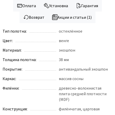
Legend
Оплата
Установка
Гарантия
LiGa
Line Doors
Возврат
Акции и статьи (1)
Lockstyle
Тип полотна:
остеклённое
Luxor
Miksal
Цвет:
венге
Milyana
Материал:
экошпон
Morelli
Толщина полотна:
38 мм
Ofram
Покрытие:
антивандальный экошпон
Optima Porte
Oro - Oro
Каркас:
массив сосны
Philips
Филёнки:
древесно-волокнистая
Porta Di Parma
плита средней плотности
(MDF)
Porte Vista
Portika
Конструкция:
филёнчатая, царговая