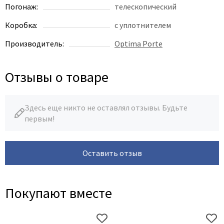
Poseidon
Погонаж:
телескопический
Profil Doors
Коробка:
с уплотнителем
Profilo Porte
Производитель:
Optima Porte
Protector
Regidoors
Отзывы о товаре
STR
Torex
Tupai
Здесь еще никто не оставлял отзывы. Будьте
первым!
Uberture
Valcomp
Venezia Unique
Оставить отзыв
Verum
Viporte
Покупают вместе
Zadoor