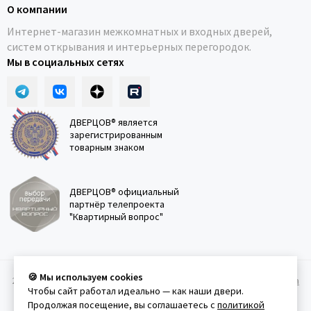
О компании
Интернет-магазин межкомнатных и входных дверей,
систем открывания и интерьерных перегородок.
Мы в социальных сетях
ДВЕРЦОВ® является
зарегистрированным
товарным знаком
ДВЕРЦОВ® официальный
партнёр телепроекта
"Квартирный вопрос"
🍪 Мы используем cookies
2011-2026 © Дверцов.
Карта сайта
Публичная оферта
Политика
Чтобы сайт работал идеально — как наши двери.
конфеденциальности
Условия использования сайта
Продолжая посещение, вы соглашаетесь с
политикой