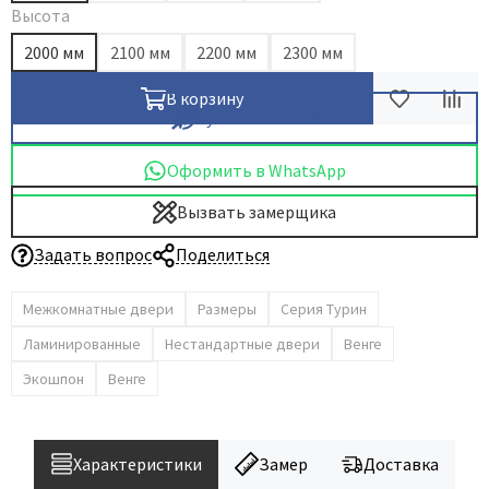
Высота
Dircode
2000 мм
2100 мм
2200 мм
2300 мм
Eclisse
El Porta
В корзину
Купить в 1 клик
Fantom
Fimet
Оформить в WhatsApp
Fratelli Cattini
Вызвать замерщика
Fuaro
Задать вопрос
Поделиться
GlassTur
Griffwerk
Межкомнатные двери
Размеры
Серия Турин
Hausdoors
Ламинированные
Нестандартные двери
Венге
HSU
Экошпон
Венге
Kapelli
Krona Koblenz
Komfort Doors
Характеристики
Замер
Доставка