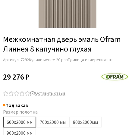
Adden Bau
AGB
Albero
Aldeghi Luigi
Межкомнатная дверь эмаль Ofram
Alvero
Линнея 8 капучино глухая
Archie
Артикул:
7292
Купили менее 20 раз
Единица измерения: шт
Armadillo
Aurum Doors
29 276 ₽
Belwooddoors
Bravo
Оставить отзыв
Brandoors
Под заказ
Bussare
Размер полотна
Comaglio
600х2000 мм
700х2000 мм
800х2000мм
Comit
900х2000 мм
Covali