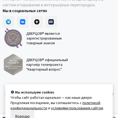
систем открывания и интерьерных перегородок.
Мы в социальных сетях
ДВЕРЦОВ® является
зарегистрированным
товарным знаком
ДВЕРЦОВ® официальный
партнёр телепроекта
"Квартирный вопрос"
🍪 Мы используем cookies
2011-2026 © Дверцов.
Карта сайта
Публичная оферта
Политика
Чтобы сайт работал идеально — как наши двери.
конфеденциальности
Условия использования сайта
Продолжая посещение, вы соглашаетесь с
политикой
конфиденциальности
и
условиями пользования сайтом
.
Хорошо