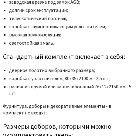
Poseidon
заводская врезка под замок AGB;
долгий срок эксплуатации;
Profil Doors
телескопический погонаж;
Profilo Porte
коробка с шумопонижающим уплотнителем;
Protector
высокая звукоизоляция;
Regidoors
светостойкая эмаль.
STR
Стандартный комплект включает в себя:
Torex
Tupai
дверное полотно выбранного размера;
Uberture
коробка с уплотнителем, 80x35x2100 м - 2,5 шт;
Valcomp
наличник прямой или каннелированый 76x12x2150 мм - 5
Venezia Unique
шт.
Verum
Фурнитура, доборы и декоративные элементы - в
Viporte
комплект не входят.
Zadoor
Размеры доборов, которыми можно
укомплектовать дверь: