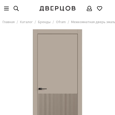
Бренды
Все товары
Главная
Каталог
Бренды
Ofram
Межкомнатная дверь эмаль 
АКМА
АСД
Владимирские двери
Дверцов
Дворецкий
Мариам
ОКА
Покрова
Сити Дорс
Текона
Ульяновские
Шейл Дорс