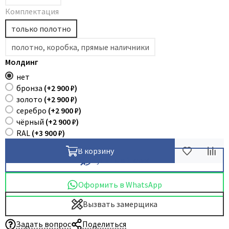
Комплектация
Dircode
только полотно
Eclisse
El Porta
полотно, коробка, прямые наличники
Fantom
Молдинг
Fimet
нет
бронза
(+
2 900 ₽
)
Fratelli Cattini
золото
(+
2 900 ₽
)
Fuaro
серебро
(+
2 900 ₽
)
чёрный
(+
2 900 ₽
)
GlassTur
RAL
(+
3 900 ₽
)
Griffwerk
В корзину
Hausdoors
Купить в 1 клик
HSU
Kapelli
Оформить в WhatsApp
Krona Koblenz
Вызвать замерщика
Komfort Doors
Задать вопрос
Поделиться