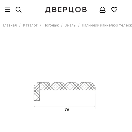
Погонаж
Эмаль
Все товары
Все товары
Главная
Каталог
Погонаж
Эмаль
Наличник каннелюр телеск
Шпонированный
Дверцов
Массив
Текона
Погонаж для дверей Torex
Шейл Дорс
Для стеклянных дверей
Albero
Влагостойкий
Komfort Doors
Алюминиевый
LiGa
Экошпон
Milyana
Глянцевый
Ofram
Эмаль
Profil Doors
Regidoors
Плинтуса