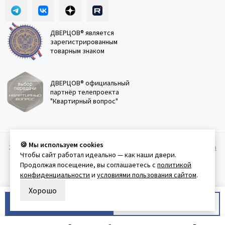
ДВЕРЦОВ® является
зарегистрированным
товарным знаком
ДВЕРЦОВ® официальный
партнёр телепроекта
"Квартирный вопрос"
🍪 Мы используем cookies
2011-2026 © Дверцов.
Карта сайта
Публичная оферта
Политика
Чтобы сайт работал идеально — как наши двери.
конфеденциальности
Условия использования сайта
Продолжая посещение, вы соглашаетесь с
политикой
конфиденциальности
и
условиями пользования сайтом
.
Хорошо
В корзину
Купить в 1 клик