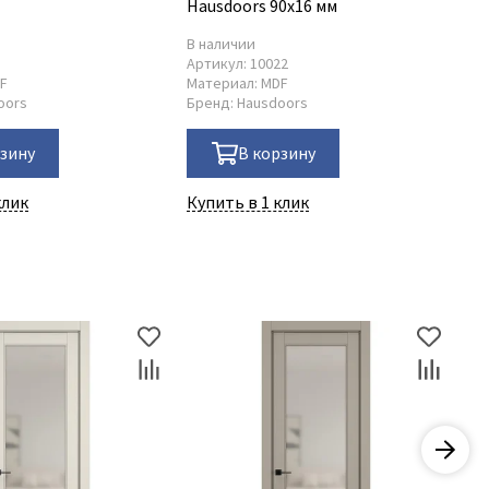
Hausdoors 90x16 мм
В наличии
В 
Артикул:
10022
Ар
F
Материал:
MDF
Ма
oors
Бренд:
Hausdoors
Бр
рзину
В корзину
клик
Купить в 1 клик
Ку