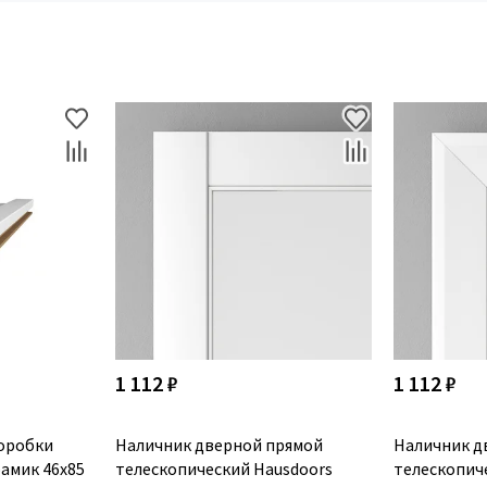
1 112 ₽
1 112 ₽
оробки
Наличник дверной прямой
Наличник д
амик 46x85
телескопический Hausdoors
телескопич