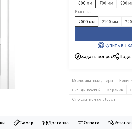
600 мм
700 мм
800 м
Высота
2000 мм
2100 мм
220
Купить в 1 к
Задать вопрос
Подел
Межкомнатные двери
Новин
Скандинавский
Керамик
С
С покрытием soft-touch
ки
Замер
Доставка
Оплата
Установ