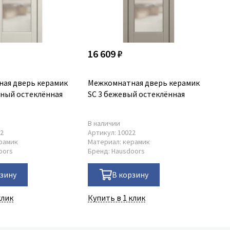
16 609 ₽
16
ая дверь керамик
Межкомнатная дверь керамик
Ме
жный остеклённая
SC 3 бежевый остеклённая
SC
В наличии
В 
22
Артикул:
10022
Ар
рамик
Материал:
керамик
Ма
oors
Бренд:
Hausdoors
Бр
рзину
В корзину
клик
Купить в 1 клик
Ку