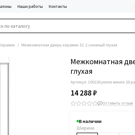
салоны
Наши работы
Контакты
Керамик
Межкомнатная дверь керамик SC 2 снежный глухая
Межкомнатная две
глухая
Артикул:
10022
Купили менее 20 р
14 288 ₽
Оставить отзыв
В наличии
Ширина