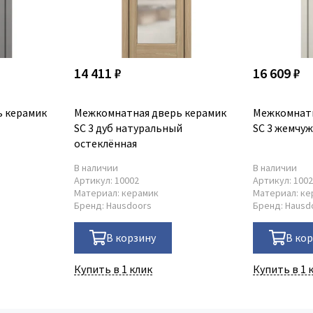
14 411 ₽
16 609 ₽
 керамик
Межкомнатная дверь керамик
Межкомнатн
SC 3 дуб натуральный
SC 3 жемчу
остеклённая
В наличии
В наличии
Артикул:
10002
Артикул:
100
Материал:
керамик
Материал:
ке
Бренд:
Hausdoors
Бренд:
Hausd
В корзину
В ко
Купить в 1 клик
Купить в 1 