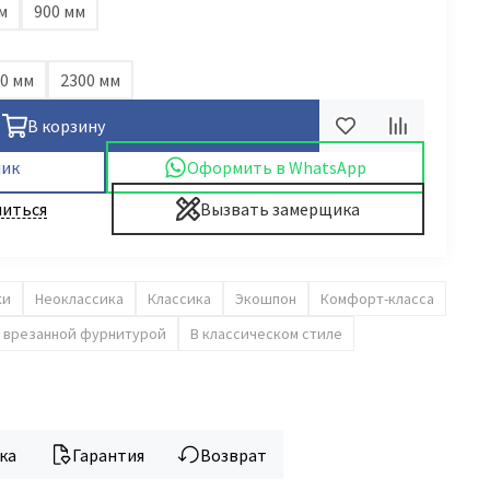
м
900 мм
0 мм
2300 мм
В корзину
лик
Оформить в WhatsApp
иться
Вызвать замерщика
ки
Неоклассика
Классика
Экошпон
Комфорт-класса
 врезанной фурнитурой
В классическом стиле
ка
Гарантия
Возврат