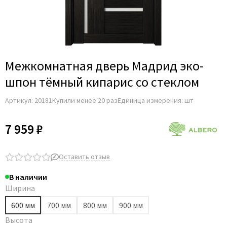
Межкомнатная дверь Мадрид эко-
шпон тёмный кипарис со стеклом
Артикул:
20181
Купили менее 20 раз
Единица измерения: шт
7 959 ₽
Оставить отзыв
В наличии
Ширина
600 мм
700 мм
800 мм
900 мм
Высота