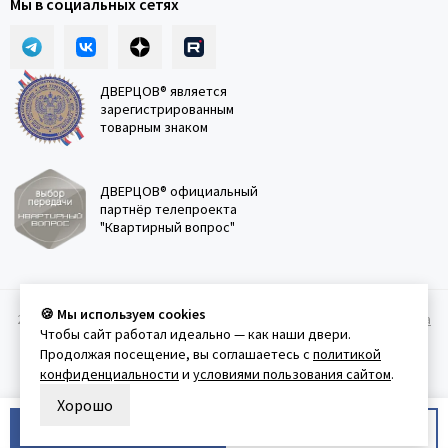
Мы в социальных сетях
ДВЕРЦОВ® является
зарегистрированным
товарным знаком
ДВЕРЦОВ® официальный
партнёр телепроекта
"Квартирный вопрос"
🍪 Мы используем cookies
2011-2026 © Дверцов.
Карта сайта
Публичная оферта
Политика
Чтобы сайт работал идеально — как наши двери.
конфеденциальности
Условия использования сайта
Продолжая посещение, вы соглашаетесь с
политикой
конфиденциальности
и
условиями пользования сайтом
.
Хорошо
В корзину
Купить в 1 клик