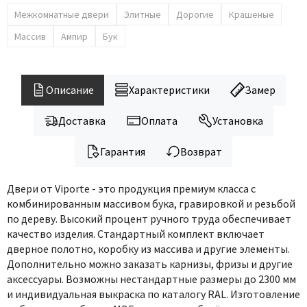
Legend
Межкомнатные двери
Элитные
Дорогие
Крашеные
LiGa
Массив
Ампир
Бук
Line Doors
Lockstyle
Luxor
Описание
Характеристики
Замер
Miksal
Доставка
Оплата
Установка
Milyana
Morelli
Гарантия
Возврат
Ofram
Optima Porte
Двери от Viporte - это продукция премиум класса с
комбинированным массивом бука, гравировкой и резьбой
Oro - Oro
по дереву. Высокий процент ручного труда обеспечивает
Philips
качество изделия. Стандартный комплект включает
Porta Di Parma
дверное полотно, коробку из массива и другие элементы.
Дополнительно можно заказать карнизы, фризы и другие
Porte Vista
аксессуары. Возможны нестандартные размеры до 2300 мм
Portika
и индивидуальная выкраска по каталогу RAL. Изготовление