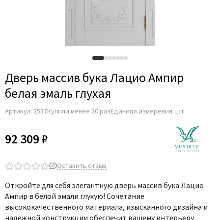
Adden Bau
AGB
Albero
Aldeghi Luigi
Alvero
Дверь массив бука Лацио Ампир
Archie
белая эмаль глухая
Armadillo
Артикул:
2537
Купили менее 20 раз
Единица измерения: шт
Aurum Doors
Belwooddoors
92 309 ₽
Bravo
Brandoors
Оставить отзыв
Bussare
Откройте для себя элегантную дверь массив бука Лацио
Comaglio
Ампир в белой эмали глухую! Сочетание
Comit
высококачественного материала, изысканного дизайна и
надежной конструкции обеспечит вашему интерьеру
Covali