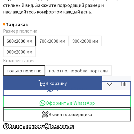
стильный вид. Закажите подходящий размер и
Dircode
наслаждайтесь комфортом каждый день.
Eclisse
Под заказ
El Porta
Размер полотна
Fantom
600х2000 мм
700х2000 мм
800х2000 мм
Fimet
900х2000 мм
Fratelli Cattini
Комплектация
Fuaro
только полотно
полотно, коробка, порталы
GlassTur
Griffwerk
В корзину
Купить в 1 клик
Hausdoors
HSU
Оформить в WhatsApp
Kapelli
Вызвать замерщика
Krona Koblenz
Komfort Doors
Задать вопрос
Поделиться