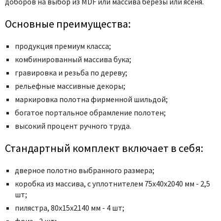
доборов на выбор из MDF или массива берёзы или ясеня.
Poseidon
Profil Doors
Основные преимущества:
Profilo Porte
продукция премиум класса;
Protector
комбинированный массива бука;
Regidoors
гравировка и резьба по дереву;
STR
рельефные массивные декоры;
Torex
маркировка полотна фирменной шильдой;
Tupai
богатое портальное обрамление полотен;
Uberture
высокий процент ручного труда.
Valcomp
Стандартный комплект включает в себя:
Venezia Unique
Verum
дверное полотно выбранного размера;
Viporte
коробка из массива, с уплотнителем 75x40x2040 мм - 2,5
Zadoor
шт;
пилястра, 80x15x2140 мм - 4 шт;
фриз - 2 шт;