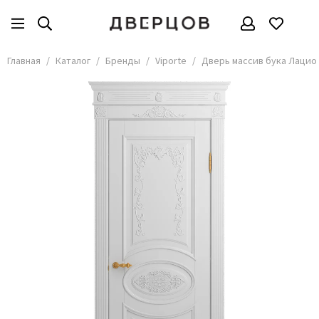
Бренды
Все товары
Главная
Каталог
Бренды
Viporte
Дверь массив бука Лацио 
АКМА
АСД
Владимирские двери
Дверцов
Дворецкий
Мариам
ОКА
Покрова
Сити Дорс
Текона
Ульяновские
Шейл Дорс