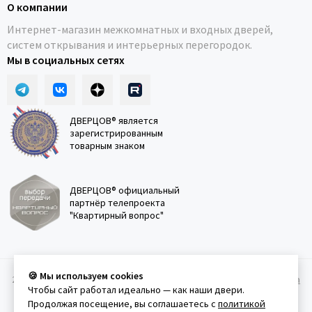
О компании
Интернет-магазин межкомнатных и входных дверей,
систем открывания и интерьерных перегородок.
Мы в социальных сетях
ДВЕРЦОВ® является
зарегистрированным
товарным знаком
ДВЕРЦОВ® официальный
партнёр телепроекта
"Квартирный вопрос"
🍪 Мы используем cookies
2011-2026 © Дверцов.
Карта сайта
Публичная оферта
Политика
Чтобы сайт работал идеально — как наши двери.
конфеденциальности
Условия использования сайта
Продолжая посещение, вы соглашаетесь с
политикой