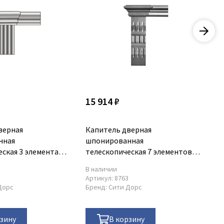
15 914 ₽
1 
верная
Капитель дверная
Пр
нная
шпонированная
пр
еская 3 элемента
телескопическая 7 элементов
До
Сити Дорс
В наличии
В 
1
Артикул:
8763
Ар
Дорс
Бренд:
Сити Дорс
Бр
рзину
В корзину