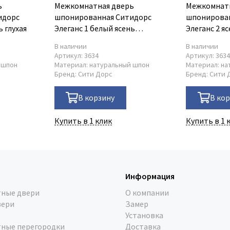
ь
Межкомнатная дверь
Межкомнат
идорс
шпонированная Ситидорс
шпонирова
ь глухая
Элеганс 1 белый ясень
Элеганс 2 я
остеклённая
В наличии
В наличии
Артикул:
3634
Артикул:
363
 шпон
Материал:
натуральный шпон
Материал:
на
Бренд:
Сити Дорс
Бренд:
Сити 
В корзину
В ко
Купить в 1 клик
Купить в 1 
Информация
ные двери
О компании
вери
Замер
Установка
ные перегородки
Доставка