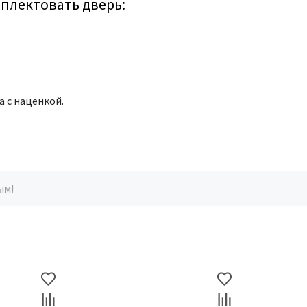
плектовать дверь:
 с наценкой.
ым!