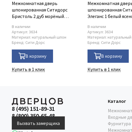
Межкомнатная дверь
Межкомнатная двер
шпонированная Ситидорс
шпонированная Сит
Бристоль 2 дуб морёный
Элеганс 1 белый ясен
остеклённая
В наличии
В наличии
Артикул:
3634
Артикул:
3634
Материал:
натуральный шпон
Материал:
натуральный
Бренд:
Сити Дорс
Бренд:
Сити Дорс
В корзину
В корзину
Купить в 1 клик
Купить в 1 клик
Каталог
8 (495) 151-89-31
Межкомнат
8 (800) 350-65-48
Входные д
Вызвать замерщика
Фурнитура
Межкомнат