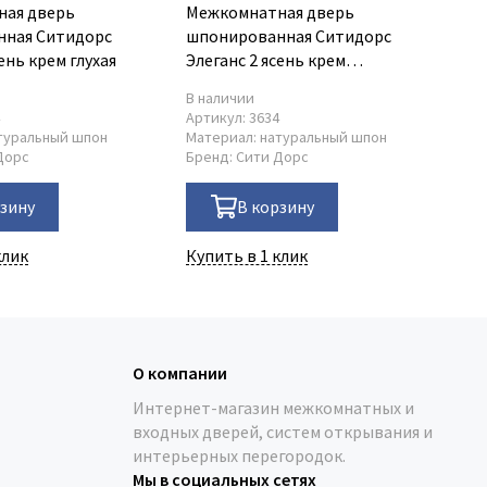
ная дверь
Межкомнатная дверь
Ме
нная Ситидорс
шпонированная Ситидорс
Эл
сень крем глухая
Элеганс 2 ясень крем
ос
остеклённая
В наличии
В 
4
Артикул:
3634
Ар
туральный шпон
Материал:
натуральный шпон
Ма
Дорс
Бренд:
Сити Дорс
Бр
рзину
В корзину
клик
Купить в 1 клик
Ку
О компании
Интернет-магазин межкомнатных и
входных дверей, систем открывания и
интерьерных перегородок.
Мы в социальных сетях