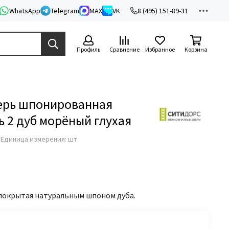
WhatsApp
Telegram
MAX
VK
8 (495) 151-89-31
Профиль
Сравнение
Избранное
Корзина
ерь шпонированная
 2 дуб морёный глухая
з
Единица измерения: шт
 покрытая натуральным шпоном дуба.