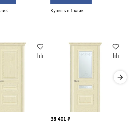
клик
Купить в 1 клик
Ку
38 401 ₽
50