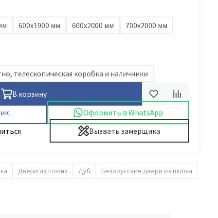
мм
600х1900 мм
600х2000 мм
700х2000 мм
но, телескопическая коробка и наличники
В корзину
лик
Оформить в WhatsApp
иться
Вызвать замерщика
ика
Двери из шпона
Дуб
Белорусские двери из шпона