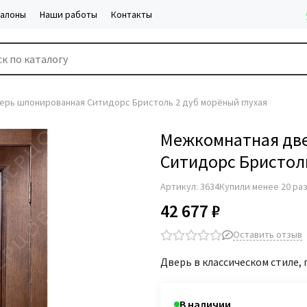
салоны
Наши работы
Контакты
ерь шпонированная Ситидорс Бристоль 2 дуб морёный глухая
Межкомнатная дв
Ситидорс Бристоль
Артикул:
3634
Купили менее 20 ра
42 677 ₽
Оставить отзыв
Дверь в классическом стиле,
В наличии