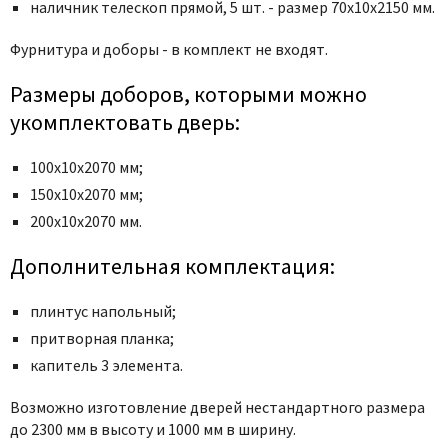
Poseidon
наличник телескоп прямой, 5 шт. - размер 70x10x2150 мм.
Profil Doors
Фурнитура и доборы - в комплект не входят.
Profilo Porte
Размеры доборов, которыми можно
Protector
укомплектовать дверь:
Regidoors
STR
100х10х2070 мм;
Torex
150х10х2070 мм;
Tupai
200х10х2070 мм.
Uberture
Дополнительная комплектация:
Valcomp
Venezia Unique
плинтус напольный;
Verum
притворная планка;
Viporte
капитель 3 элемента.
Zadoor
Возможно изготовление дверей нестандартного размера
до 2300 мм в высоту и 1000 мм в ширину.