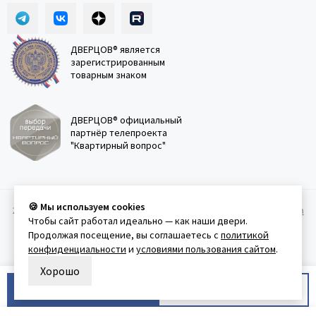
ДВЕРЦОВ® является
зарегистрированным
товарным знаком
ДВЕРЦОВ® официальный
партнёр телепроекта
"Квартирный вопрос"
🍪 Мы используем cookies
2011-2026 © Дверцов.
Карта сайта
Публичная оферта
Политика
Чтобы сайт работал идеально — как наши двери.
конфеденциальности
Условия использования сайта
Продолжая посещение, вы соглашаетесь с
политикой
конфиденциальности
и
условиями пользования сайтом
.
Хорошо
В корзину
Купить в 1 клик