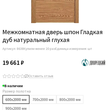
Adden Bau
AGB
Albero
Aldeghi Luigi
Межкомнатная дверь шпон Гладкая
Alvero
дуб натуральный глухая
Archie
Артикул:
8638
Купили менее 20 раз
Единица измерения: шт
Armadillo
Aurum Doors
19 661 ₽
Belwooddoors
Bravo
Оставить отзыв
Brandoors
В наличии
Bussare
Размер полотна
Comaglio
600х2000 мм
700х2000 мм
800х2000 мм
Comit
900х2000 мм
Covali