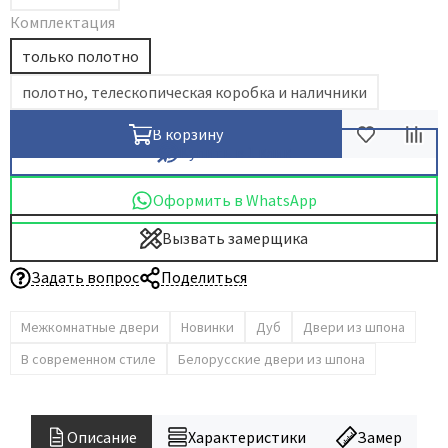
Комплектация
Dircode
только полотно
Eclisse
El Porta
полотно, телескопическая коробка и наличники
Fantom
В корзину
Fimet
Купить в 1 клик
Fratelli Cattini
Оформить в WhatsApp
Fuaro
Вызвать замерщика
GlassTur
Griffwerk
Задать вопрос
Поделиться
Hausdoors
Межкомнатные двери
Новинки
Дуб
Двери из шпона
HSU
Kapelli
В современном стиле
Белорусские двери из шпона
Krona Koblenz
Komfort Doors
Описание
Характеристики
Замер