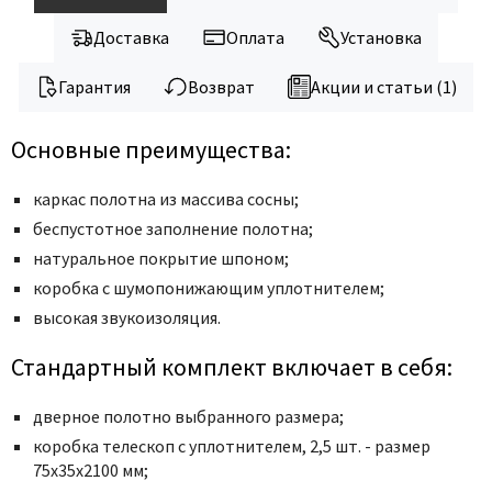
Legend
LiGa
Доставка
Оплата
Установка
Line Doors
Гарантия
Возврат
Акции и статьи (1)
Lockstyle
Luxor
Основные преимущества:
Miksal
каркас полотна из массива сосны;
Milyana
беспустотное заполнение полотна;
Morelli
натуральное покрытие шпоном;
Ofram
коробка с шумопонижающим уплотнителем;
Optima Porte
высокая звукоизоляция.
Oro - Oro
Стандартный комплект включает в себя:
Philips
Porta Di Parma
дверное полотно выбранного размера;
Porte Vista
коробка телескоп с уплотнителем, 2,5 шт. - размер
Portika
75x35x2100 мм;