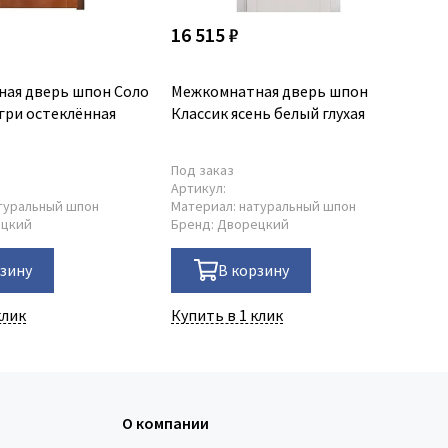
16 515 ₽
18
ая дверь шпон Соло
Межкомнатная дверь шпон
Ме
гри остеклённая
Классик ясень белый глухая
Кл
ос
Под заказ
В 
5
Артикул:
Ар
туральный шпон
Материал:
натуральный шпон
Ма
ецкий
Бренд:
Дворецкий
Бр
рзину
В корзину
клик
Купить в 1 клик
Ку
О компании