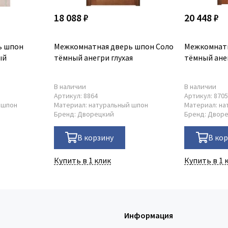
18 088 ₽
20 448 ₽
ь шпон
Межкомнатная дверь шпон Соло
Межкомнатн
ый
тёмный анегри глухая
тёмный ане
В наличии
В наличии
Артикул:
8864
Артикул:
870
 шпон
Материал:
натуральный шпон
Материал:
на
Бренд:
Дворецкий
Бренд:
Двор
В корзину
В ко
Купить в 1 клик
Купить в 1 
Информация