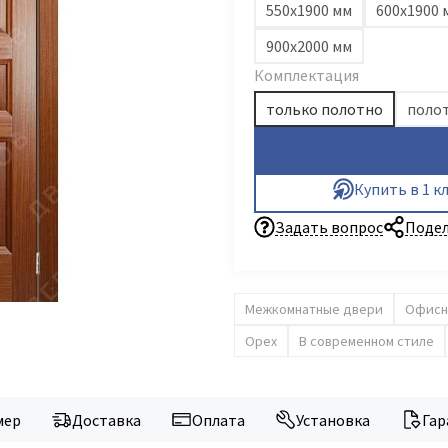
550х1900 мм
600х1900 
900х2000 мм
Комплектация
только полотно
полот
Купить в 1 к
Задать вопрос
Подел
Межкомнатные двери
Офисн
Орех
В современном стиле
мер
Доставка
Оплата
Установка
Гар