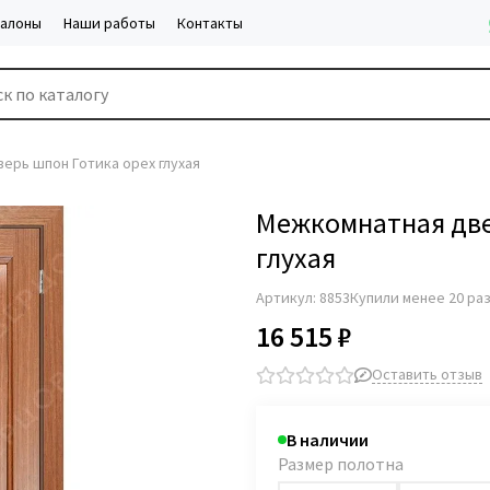
салоны
Наши работы
Контакты
ерь шпон Готика орех глухая
Межкомнатная две
глухая
Артикул:
8853
Купили менее 20 ра
16 515 ₽
Оставить отзыв
В наличии
Размер полотна