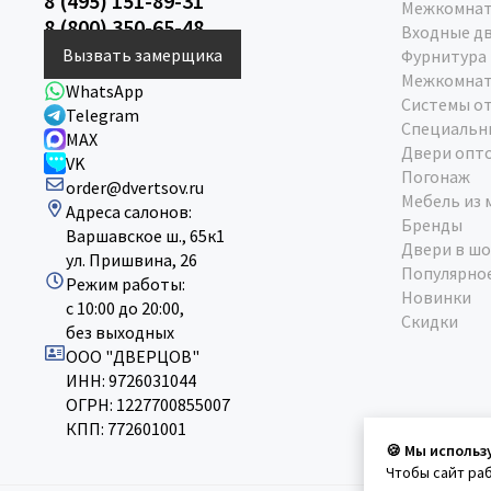
8 (495) 151-89-31
Межкомнат
8 (800) 350-65-48
Входные д
Вызвать замерщика
Фурнитура
Межкомнат
WhatsApp
Системы о
Telegram
Специальн
MAX
Двери опт
VK
Погонаж
order@dvertsov.ru
Мебель из 
Адреса салонов:
Бренды
Варшавское ш., 65к1
Двери в шо
ул. Пришвина, 26
Популярно
Режим работы:
Новинки
с 10:00 до 20:00,
Скидки
без выходных
ООО "ДВЕРЦОВ"
ИНН: 9726031044
ОГРН: 1227700855007
КПП: 772601001
🍪 Мы использ
Чтобы сайт ра