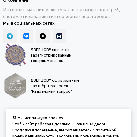
Интернет-магазин межкомнатных и входных дверей,
систем открывания и интерьерных перегородок.
Мы в социальных сетях
ДВЕРЦОВ® является
зарегистрированным
товарным знаком
ДВЕРЦОВ® официальный
партнёр телепроекта
"Квартирный вопрос"
🍪 Мы используем cookies
2011-2026 © Дверцов.
Карта сайта
Публичная оферта
Политика
Чтобы сайт работал идеально — как наши двери.
конфеденциальности
Условия использования сайта
Продолжая посещение, вы соглашаетесь с
политикой
конфиденциальности
и
условиями пользования сайтом
.